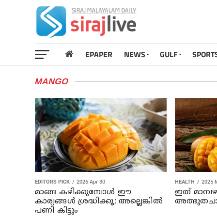
EPAPER
NEWS
GULF
SPORT
MANGO
EDITORS PICK
2026 Apr 30
HEALTH
2025 
മാങ്ങ കഴിക്കുമ്പോൾ ഈ
ഇത് മാമ്പഴ
കാര്യങ്ങൾ ശ്രദ്ധിക്കൂ; അല്ലെങ്കിൽ
അത്ഭുതച
പണി കിട്ടും