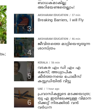
ബാധകമാകില്ല;
അറിയേണ്ടതെല്ലാം!
AKSHARAM EDUCATION
37 min
Breaking Barriers, I will Fly
AKSHARAM EDUCATION
46 min
ജീവിതത്തെ മാറ്റിയെഴുതുന്ന
ശാസ്ത്രം
ലം;
KERALA
56 min
വടകര എം ഡി എം എ
കേസ്; അധ്യാപിക
കീര്‍ത്തനയെ പോലീസ്
കസ്റ്റഡിയില്‍ വിട്ടു
UAE
1 hour ago
പ്രവാസികളുടെ മടക്കയാത്ര;
യു എ ഇയിലേക്കുള്ള വിമാന
ടിക്കറ്റ് നിരക്കിൽ വൻ
വർധന