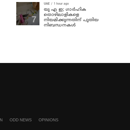
UAE
1 hour ago
യു എ ഇ; ഗാർഹിക
തൊഴിലാളികളെ
നിയമിക്കുന്നതിന് പുതിയ
നിബന്ധനകൾ
N
ODD NEWS
OPINIONS