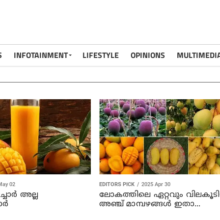
S
INFOTAINMENT
LIFESTYLE
OPINIONS
MULTIMEDI
May 02
EDITORS PICK
2025 Apr 30
ച്ചാർ അല്ല
ലോകത്തിലെ ഏറ്റവും വിലകൂട
ാർ
അഞ്ച് മാമ്പഴങ്ങൾ ഇതാ...