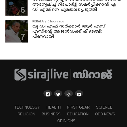
അന്വേഷിച്ച് റിപോര്‍ട്ട് സമര്‍പ്പിക്കാന്‍ എ
ഡി എമ്മിനെ ചുമതലപ്പെടുത്തി
KERALA
5 hours ago
യു ഡി എഫ് സര്‍ക്കാര്‍ ആര്‍ എസ്
എസിന്റെ അജന്‍ഡക്ക്‌ കീഴടങ്ങി:
പിണറായി
TECHNOLOGY
HEALTH
FIRST GEAR
SCIENCE
RELIGION
BUSINESS
EDUCATION
ODD NEWS
OPINIONS