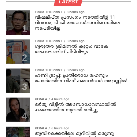
LATEST
FROM THE PRINT
3 hours ago
വിഷലിപ്ത പ്രസംഗം നടത്തിയിട്ട് 11
ദിവസം; ടി ജി മോഹൻദാസിനെതിരെ
നടപടിയില്ല
FROM THE PRINT
3 hours ago
ഗുരുതര ക്രിമിനൽ കുറ്റം; വാടക
അക്കൗണ്ടിന് പിടിവീഴും
FROM THE PRINT
3 hours ago
ഹണി ട്രാപ്പ്: പ്രതിരോധ രഹസ്യം
ചോർത്തിയ വിംഗ് കമാൻഡർ അറസ്റ്റിൽ
KERALA
4 hours ago
ഭര്‍തൃ വീട്ടില്‍ അബോധാവസ്ഥയില്‍
കണ്ടെത്തിയ യുവതി മരിച്ചു
KERALA
6 hours ago
തുമ്പിക്കൈയിലെ മുറിവില്‍ മരുന്നു