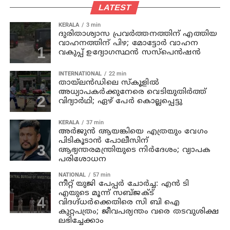
LATEST
KERALA
3 min
ദുരിതാശ്വാസ പ്രവര്‍ത്തനത്തിന് എത്തിയ
വാഹനത്തിന് പിഴ; മോട്ടോര്‍ വാഹന
വകുപ്പ് ഉദ്യോഗസ്ഥന്‍ സസ്‌പെന്‍ഷന്‍
INTERNATIONAL
22 min
തായ്‌ലന്‍ഡിലെ സ്കൂളിൽ
അധ്യാപകര്‍ക്കുനേരെ വെടിയുതിർത്ത്
വിദ്യാർഥി; ഏഴ് പേര്‍ കൊല്ലപ്പെട്ടു
KERALA
37 min
അര്‍ജുന്‍ ആയങ്കിയെ എത്രയും വേഗം
പിടികൂടാന്‍ പോലീസിന്
ആഭ്യന്തരമന്ത്രിയുടെ നിര്‍ദേശം; വ്യാപക
പരിശോധന
NATIONAL
57 min
നീറ്റ് യുജി പേപ്പർ ചോർച്ച: എൻ ടി
എയുടെ മൂന്ന് സബ്ജക്ട്
വിദഗ്ദ്ധർക്കെതിരെ സി ബി ഐ
കുറ്റപത്രം; ജീവപര്യന്തം വരെ തടവുശിക്ഷ
ലഭിച്ചേക്കാം