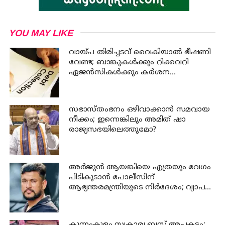
YOU MAY LIKE
വായ്പ തിരിച്ചടവ് വൈകിയാൽ ഭീഷണി
വേണ്ട; ബാങ്കുകൾക്കും റിക്കവറി
ഏജൻസികൾക്കും കർശന
നിയന്ത്രണങ്ങളുമായി ആർ ബി ഐ
സഭാസ്തംഭനം ഒഴിവാക്കാൻ സമവായ
നീക്കം; ഇന്നെങ്കിലും അമിത് ഷാ
രാജ്യസഭയിലെത്തുമോ?
അര്‍ജുന്‍ ആയങ്കിയെ എത്രയും വേഗം
പിടികൂടാന്‍ പോലീസിന്
ആഭ്യന്തരമന്ത്രിയുടെ നിര്‍ദേശം; വ്യാപക
പരിശോധന
കുന്നംകുളം സ്വകാര്യ ബസ് അപകടം;