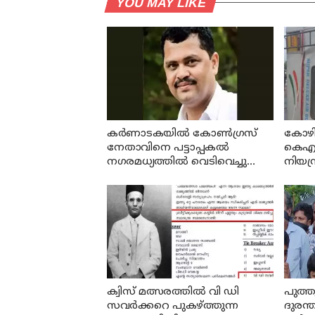
YOU MAY LIKE
കര്‍ണാടകയില്‍ കോണ്‍ഗ്രസ്
കോഴി
നേതാവിനെ പട്ടാപ്പകല്‍
കെഎസ
നഗരമധ്യത്തില്‍ വെടിവെച്ചു
നിയന്
കൊന്നു; പ്രതി പിടിയില്‍
മറിഞ
കണ്ടക
ക്വിസ് മത്സരത്തില്‍ വി ഡി
പുത്ത
സവര്‍ക്കറെ പുകഴ്ത്തുന്ന
ദുരന്