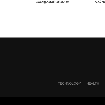
ചോദ്യാവലി വിവാദം;
ഹര്‍ഷം
എഇഒമാരോട് റിപ്പോര്‍ട്ട് തേടി
വീടുക
പരാത
TECHNOLOGY
HEALTH