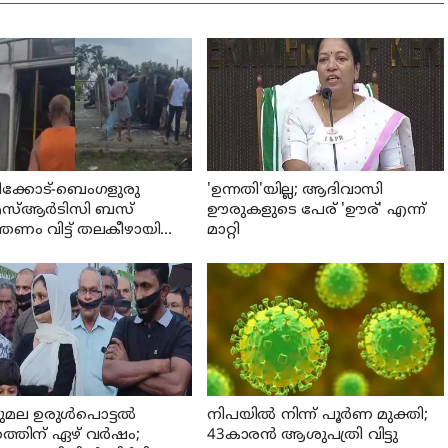
ക്കോട്-ബെംഗളുരു
'ഉന്നതി'യില്ല; ആദിവാസി
്ആര്‍ടിസി ബസ്
ഊരുകളുടെ പേര് 'ഊര്' എന്ന്
ത്രണം വിട്ട് തലകീഴായി
മാറ്റി
്ഞു; ഡ്രൈവറും
്ടറും മരിച്ചു
ുമല ഉരുള്‍പൊട്ടല്‍
നിപയില്‍ നിന്ന് പൂര്‍ണ മുക്തി;
തത്തിന് ഏഴ് വര്‍ഷം;
43കാരന്‍ ആശുപത്രി വിട്ടു