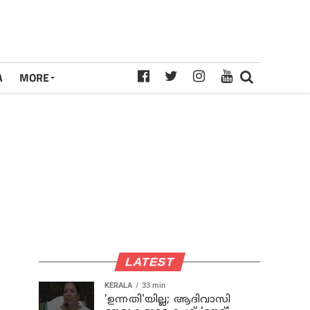
A
MORE
LATEST
KERALA
33 min
'ഉന്നതി'യില്ല; ആദിവാസി