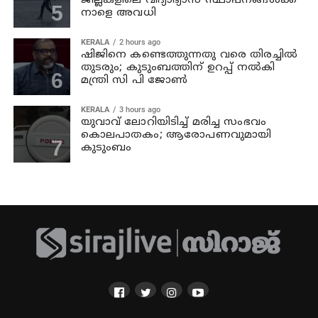
ജില്ലകളിലെ വിദ്യാഭ്യാസ സ്ഥാപനങ്ങള്‍ക്ക്
നാളെ അവധി
KERALA
2 hours ago
ഷിജിനെ കണ്ടെത്തുന്നതു വരെ തിരച്ചില്‍
തുടരും; കുടുംബത്തിന് ഉറപ്പ് നല്‍കി
മന്ത്രി സി പി ജോണ്‍
KERALA
3 hours ago
യുവാവ് ലോറിയിടിച്ച് മരിച്ച സംഭവം
കൊലപാതകം; ആരോപണവുമായി
കുടുംബം