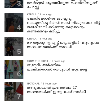
അര്‍ജുന്‍ ആയങ്കിയുടെ ഫെയ്‌സ്ബുക്ക്
പോസ്റ്റ്
KERALA
1 hour ago
കോഴിക്കോട്-ബെംഗളുരു
കെഎസ്ആര്‍ടിസി ബസ് നിയന്ത്രണം വിട്ട്
തലകീഴായി മറിഞ്ഞു; ഡ്രൈവറും
കണ്ടക്ടറും മരിച്ചു
KERALA
1 hour ago
മഴ തുടരുന്നു: എട്ട് ജില്ലകളില്‍ വിദ്യാഭ്യാസ
സ്ഥാപനങ്ങള്‍ക്ക് അവധി
FROM THE PRINT
7 hours ago
സഊദി- തുർക്കിയ-
പാകിസ്താൻ: തൊട്ടാൽ ഒറ്റക്കെട്ട്
NATIONAL
8 hours ago
അരുണാചല്‍ പ്രദേശിലെ 27
സ്ഥലങ്ങള്‍ക്ക് ഇന്ത്യ പേര് നല്‍കി