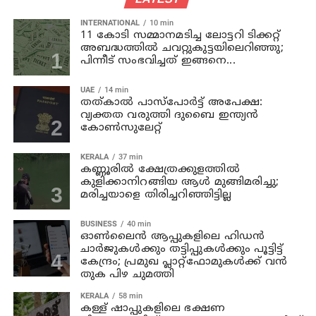
INTERNATIONAL
10 min
11 കോടി സമ്മാനമടിച്ച ലോട്ടറി ടിക്കറ്റ്
അബദ്ധത്തിൽ ചവറ്റുകുട്ടയിലെറിഞ്ഞു;
പിന്നീട് സംഭവിച്ചത് ഇങ്ങനെ...
UAE
14 min
തത്കാൽ പാസ്പോർട്ട് അപേക്ഷ:
വ്യക്തത വരുത്തി ദുബൈ ഇന്ത്യൻ
കോൺസുലേറ്റ്
KERALA
37 min
കണ്ണൂരില്‍ ക്ഷേത്രക്കുളത്തില്‍
കുളിക്കാനിറങ്ങിയ ആള്‍ മുങ്ങിമരിച്ചു;
മരിച്ചയാളെ തിരിച്ചറിഞ്ഞിട്ടില്ല
BUSINESS
40 min
ഓൺലൈൻ ആപ്പുകളിലെ ഹിഡൻ
ചാർജുകൾക്കും തട്ടിപ്പുകൾക്കും പൂട്ടിട്ട്
കേന്ദ്രം; പ്രമുഖ പ്ലാറ്റ്‌ഫോമുകൾക്ക് വൻ
തുക പിഴ ചുമത്തി
KERALA
58 min
കള്ള് ഷാപ്പുകളിലെ ഭക്ഷണ