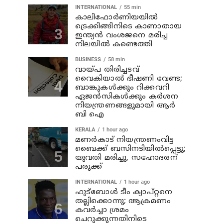
INTERNATIONAL
55 min
കാലിഫോര്‍ണിയയില്‍
ട്രെക്കിങ്ങിനിടെ കാണാതായ
ഇന്ത്യന്‍ വംശജനെ മരിച്ച
നിലയില്‍ കണ്ടെത്തി
BUSINESS
58 min
വായ്പ തിരിച്ചടവ്
വൈകിയാൽ ഭീഷണി വേണ്ട;
ബാങ്കുകൾക്കും റിക്കവറി
ഏജൻസികൾക്കും കർശന
നിയന്ത്രണങ്ങളുമായി ആർ
ബി ഐ
KERALA
1 hour ago
മണര്‍കാട് നിയന്ത്രണംവിട്ട
ബൈക്ക് ബസിനടിയിൽപ്പെട്ടു;
യുവതി മരിച്ചു, സഹോദരന്
പരുക്ക്
INTERNATIONAL
1 hour ago
ഫുട്ബോൾ ടീം ക്യാപ്റ്റനെ
തല്ലിക്കൊന്നു; ആക്രമണം
കവർച്ചാ ശ്രമം
ചെറുക്കുന്നതിനിടെ