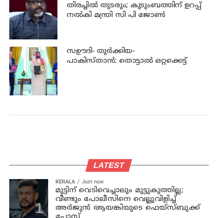
തിരച്ചില്‍ തുടരും; കുടുംബത്തിന് ഉറപ്പ്
നല്‍കി മന്ത്രി സി പി ജോണ്‍
സഊദി- തുർക്കിയ-
പാകിസ്താൻ: തൊട്ടാൽ ഒറ്റക്കെട്ട്
LATEST
KERALA
Just now
മുട്ടിന് വെടിവെച്ചാലും മുട്ടുകുത്തില്ല;
വീണ്ടും പോലീസിനെ വെല്ലുവിളിച്ച്
അര്‍ജുന്‍ ആയങ്കിയുടെ ഫെയ്‌സ്ബുക്ക്
പോസ്റ്റ്