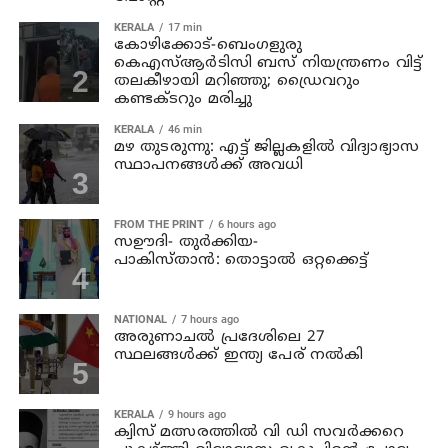
KERALA
17 min
കോഴിക്കോട്-ബെംഗളുരു
കെഎസ്ആര്‍ടിസി ബസ് നിയന്ത്രണം വിട്ട്
തലകീഴായി മറിഞ്ഞു; ഡ്രൈവറും
കണ്ടക്ടറും മരിച്ചു
KERALA
46 min
മഴ തുടരുന്നു: എട്ട് ജില്ലകളില്‍ വിദ്യാഭ്യാസ
സ്ഥാപനങ്ങള്‍ക്ക് അവധി
FROM THE PRINT
6 hours ago
സഊദി- തുർക്കിയ-
പാകിസ്താൻ: തൊട്ടാൽ ഒറ്റക്കെട്ട്
NATIONAL
7 hours ago
അരുണാചല്‍ പ്രദേശിലെ 27
സ്ഥലങ്ങള്‍ക്ക് ഇന്ത്യ പേര് നല്‍കി
KERALA
9 hours ago
ക്വിസ് മത്സരത്തില്‍ വി ഡി സവര്‍ക്കറെ