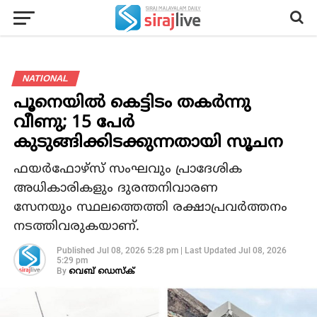
NATIONAL
പൂനെയിൽ കെട്ടിടം തകർന്നു
വീണു; 15 പേർ
കുടുങ്ങിക്കിടക്കുന്നതായി സൂചന
ഫയര്‍ഫോഴ്സ് സംഘവും പ്രാദേശിക
അധികാരികളും ദുരന്തനിവാരണ
സേനയും സ്ഥലത്തെത്തി രക്ഷാപ്രവര്‍ത്തനം
നടത്തിവരുകയാണ്.
Published
Jul 08, 2026 5:28 pm
|
Last Updated
Jul 08, 2026
5:29 pm
By
വെബ് ഡെസ്‌ക്