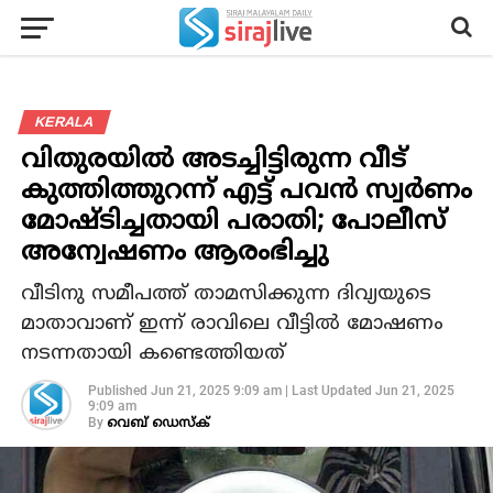
KERALA
വിതുരയില്‍ അടച്ചിട്ടിരുന്ന വീട്
കുത്തിത്തുറന്ന് എട്ട് പവന്‍ സ്വര്‍ണം
മോഷ്ടിച്ചതായി പരാതി; പോലീസ്
അന്വേഷണം ആരംഭിച്ചു
വീടിനു സമീപത്ത് താമസിക്കുന്ന ദിവ്യയുടെ
മാതാവാണ് ഇന്ന് രാവിലെ വീട്ടില്‍ മോഷണം
നടന്നതായി കണ്ടെത്തിയത്
Published
Jun 21, 2025 9:09 am
|
Last Updated
Jun 21, 2025
9:09 am
By
വെബ് ഡെസ്‌ക്