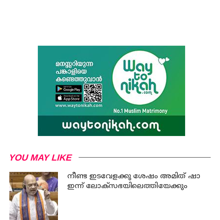
YOU MAY LIKE
നീണ്ട ഇടവേളക്കു ശേഷം അമിത് ഷാ
ഇന്ന് ലോക്‌സഭയിലെത്തിയേക്കും