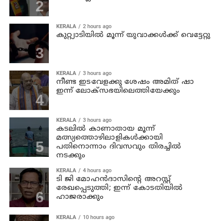
KERALA
2 hours ago
കുറ്റ്യാടിയില്‍ മൂന്ന് യുവാക്കള്‍ക്ക് വെട്ടേറ്റു
KERALA
3 hours ago
നീണ്ട ഇടവേളക്കു ശേഷം അമിത് ഷാ
ഇന്ന് ലോക്‌സഭയിലെത്തിയേക്കും
KERALA
3 hours ago
കടലില്‍ കാണാതായ മൂന്ന്
മത്സ്യത്തൊഴിലാളികള്‍ക്കായി
പതിനൊന്നാം ദിവസവും തിരച്ചില്‍
നടക്കും
KERALA
4 hours ago
ടി ജി മോഹന്‍ദാസിന്റെ അറസ്റ്റ്
രേഖപ്പെടുത്തി; ഇന്ന് കോടതിയില്‍
ഹാജരാക്കും
KERALA
10 hours ago