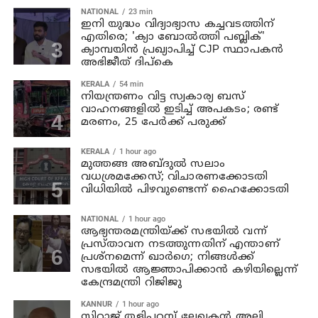
NATIONAL
23 min
ഇനി യുദ്ധം വിദ്യാഭ്യാസ കച്ചവടത്തിന്
എതിരെ; 'ക്യാ ബോൽത്തി പബ്ലിക്'
ക്യാമ്പയിൻ പ്രഖ്യാപിച്ച് CJP സ്ഥാപകൻ
അഭിജീത് ദിപ്കെ
KERALA
54 min
നിയന്ത്രണം വിട്ട സ്വകാര്യ ബസ്
വാഹനങ്ങളില്‍ ഇടിച്ച് അപകടം; രണ്ട്
മരണം, 25 പേർക്ക് പരുക്ക്
KERALA
1 hour ago
മുത്തങ്ങ അബ്ദുല്‍ സലാം
വധശ്രമക്കേസ്; വിചാരണക്കോടതി
വിധിയില്‍ പിഴവുണ്ടെന്ന് ഹൈക്കോടതി
NATIONAL
1 hour ago
ആഭ്യന്തരമന്ത്രിയ്ക്ക് സഭയില്‍ വന്ന്
പ്രസ്താവന നടത്തുന്നതിന് എന്താണ്
പ്രശ്‌നമെന്ന് ഖാര്‍ഗെ; നിങ്ങള്‍ക്ക്
സഭയില്‍ ആജ്ഞാപിക്കാന്‍ കഴിയില്ലെന്ന്
കേന്ദ്രമന്ത്രി റിജിജു
KANNUR
1 hour ago
സിറാജ് തളിപ്പറമ്പ് ലേഖകൻ അലി