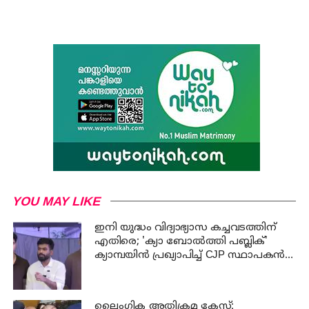
YOU MAY LIKE
ഇനി യുദ്ധം വിദ്യാഭ്യാസ കച്ചവടത്തിന്
എതിരെ; 'ക്യാ ബോൽത്തി പബ്ലിക്'
ക്യാമ്പയിൻ പ്രഖ്യാപിച്ച് CJP സ്ഥാപകൻ
അഭിജീത് ദിപ്കെ
ലൈംഗിക അതിക്രമ കേസ്: