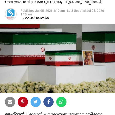
ശാന്തമായി ഉറങ്ങുന്ന ആ കുഞ്ഞു മയ്യിത്ത്.
Published
Jul 05, 2026 1:10 am
|
Last Updated
Jul 05, 2026
1:10 am
By
വെബ് ഡെസ്‌ക്
ടെഹ്‌റാൻ |
ഇറാൻ പരമോന്നത നേതാവായിരുന്ന