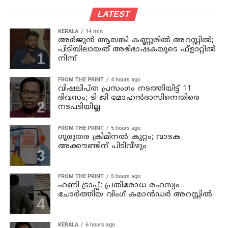
LATEST
KERALA
14 min
അര്‍ജുന്‍ ആയങ്കി കണ്ണൂരില്‍ അറസ്റ്റില്‍;
പിടിയിലായത് അഭിഭാഷകയുടെ ഫ്‌ളാറ്റില്‍
നിന്ന്
FROM THE PRINT
4 hours ago
വിഷലിപ്ത പ്രസംഗം നടത്തിയിട്ട് 11
ദിവസം; ടി ജി മോഹൻദാസിനെതിരെ
നടപടിയില്ല
FROM THE PRINT
5 hours ago
ഗുരുതര ക്രിമിനൽ കുറ്റം; വാടക
അക്കൗണ്ടിന് പിടിവീഴും
FROM THE PRINT
5 hours ago
ഹണി ട്രാപ്പ്: പ്രതിരോധ രഹസ്യം
ചോർത്തിയ വിംഗ് കമാൻഡർ അറസ്റ്റിൽ
KERALA
6 hours ago