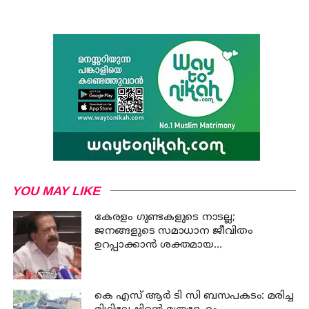
YOU MAY LIKE
കേരളം ഗുണ്ടകളുടെ നാടല്ല;
ജനങ്ങളുടെ സമാധാന ജീവിതം
ഉറപ്പാക്കാന്‍ ശക്തമായ
നടപടിയുണ്ടാകും: ചെന്നിത്തല
കെ എസ് ആര്‍ ടി സി ബസപകടം: മരിച്ച