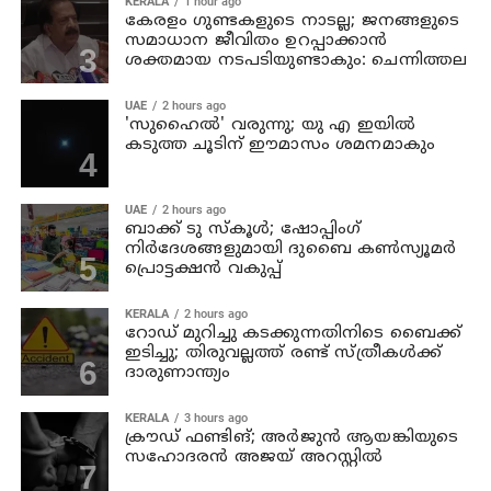
KERALA
1 hour ago
കേരളം ഗുണ്ടകളുടെ നാടല്ല; ജനങ്ങളുടെ
സമാധാന ജീവിതം ഉറപ്പാക്കാന്‍
ശക്തമായ നടപടിയുണ്ടാകും: ചെന്നിത്തല
UAE
2 hours ago
'സുഹൈല്‍' വരുന്നു; യു എ ഇയില്‍
കടുത്ത ചൂടിന് ഈമാസം ശമനമാകും
UAE
2 hours ago
ബാക്ക് ടു സ്‌കൂള്‍; ഷോപ്പിംഗ്
നിര്‍ദേശങ്ങളുമായി ദുബൈ കണ്‍സ്യൂമര്‍
പ്രൊട്ടക്ഷന്‍ വകുപ്പ്
KERALA
2 hours ago
റോഡ് മുറിച്ചു കടക്കുന്നതിനിടെ ബൈക്ക്
ഇടിച്ചു; തിരുവല്ലത്ത് രണ്ട് സ്ത്രീകള്‍ക്ക്
ദാരുണാന്ത്യം
KERALA
3 hours ago
ക്രൗഡ് ഫണ്ടിങ്; അര്‍ജുന്‍ ആയങ്കിയുടെ
സഹോദരന്‍ അജയ് അറസ്റ്റില്‍