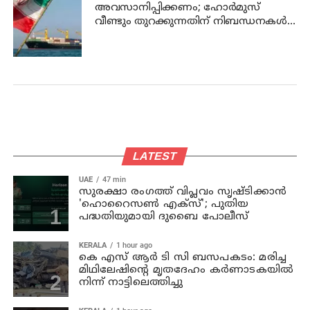
അവസാനിപ്പിക്കണം; ഹോര്‍മുസ്
വീണ്ടും തുറക്കുന്നതിന് നിബന്ധനകള്‍
മുന്നോട്ട് വച്ച് ഇറാന്‍
LATEST
UAE
47 min
സുരക്ഷാ രംഗത്ത് വിപ്ലവം സൃഷ്ടിക്കാന്‍
'ഹൊറൈസണ്‍ എക്‌സ്'; പുതിയ
പദ്ധതിയുമായി ദുബൈ പോലീസ്
KERALA
1 hour ago
കെ എസ് ആര്‍ ടി സി ബസപകടം: മരിച്ച
മിഥിലേഷിന്റെ മൃതദേഹം കര്‍ണാടകയില്‍
നിന്ന് നാട്ടിലെത്തിച്ചു