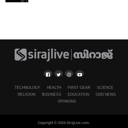
TECHNOLOGY
HEALTH
FIRST GEAR
SCIENCE
RELIGION
BUSINESS
EDUCATION
ODD NEWS
OPINIONS
Copyright © 2026 SirajLive.com.