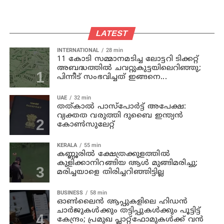
LATEST
INTERNATIONAL
28 min
11 കോടി സമ്മാനമടിച്ച ലോട്ടറി ടിക്കറ്റ്
അബദ്ധത്തിൽ ചവറ്റുകുട്ടയിലെറിഞ്ഞു;
പിന്നീട് സംഭവിച്ചത് ഇങ്ങനെ...
UAE
32 min
തത്കാൽ പാസ്പോർട്ട് അപേക്ഷ:
വ്യക്തത വരുത്തി ദുബൈ ഇന്ത്യൻ
കോൺസുലേറ്റ്
KERALA
55 min
കണ്ണൂരില്‍ ക്ഷേത്രക്കുളത്തില്‍
കുളിക്കാനിറങ്ങിയ ആള്‍ മുങ്ങിമരിച്ചു;
മരിച്ചയാളെ തിരിച്ചറിഞ്ഞിട്ടില്ല
BUSINESS
58 min
ഓൺലൈൻ ആപ്പുകളിലെ ഹിഡൻ
ചാർജുകൾക്കും തട്ടിപ്പുകൾക്കും പൂട്ടിട്ട്
കേന്ദ്രം; പ്രമുഖ പ്ലാറ്റ്‌ഫോമുകൾക്ക് വൻ