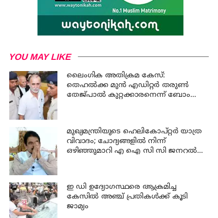
YOU MAY LIKE
ലൈംഗിക അതിക്രമ കേസ്:
തെഹൽക്ക മുൻ എഡിറ്റർ തരുൺ
തേജ്പാൽ കുറ്റക്കാരനെന്ന് ബോംബെ
ഹൈക്കോടതി
മുഖ്യമന്ത്രിയുടെ ഹെലികോപ്റ്റർ യാത്ര
വിവാദം; ചോദ്യങ്ങളിൽ നിന്ന്
ഒഴിഞ്ഞുമാറി എ ഐ സി സി ജനറൽ
സെക്രട്ടറി കെ സി വേണുഗോപാൽ
ഇ ഡി ഉദ്യോഗസ്ഥരെ ആക്രമിച്ച
കേസില്‍ അഞ്ച് പ്രതികള്‍ക്ക് കൂടി
ജാമ്യം