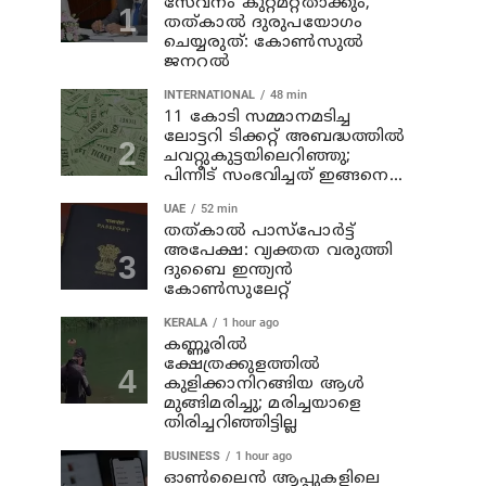
സേവനം കുറ്റമറ്റതാക്കും,
തത്കാൽ ദുരുപയോഗം
ചെയ്യരുത്: കോൺസുൽ
ജനറൽ
INTERNATIONAL
48 min
11 കോടി സമ്മാനമടിച്ച
ലോട്ടറി ടിക്കറ്റ് അബദ്ധത്തിൽ
ചവറ്റുകുട്ടയിലെറിഞ്ഞു;
പിന്നീട് സംഭവിച്ചത് ഇങ്ങനെ...
UAE
52 min
തത്കാൽ പാസ്പോർട്ട്
അപേക്ഷ: വ്യക്തത വരുത്തി
ദുബൈ ഇന്ത്യൻ
കോൺസുലേറ്റ്
KERALA
1 hour ago
കണ്ണൂരില്‍
ക്ഷേത്രക്കുളത്തില്‍
കുളിക്കാനിറങ്ങിയ ആള്‍
മുങ്ങിമരിച്ചു; മരിച്ചയാളെ
തിരിച്ചറിഞ്ഞിട്ടില്ല
BUSINESS
1 hour ago
ഓൺലൈൻ ആപ്പുകളിലെ