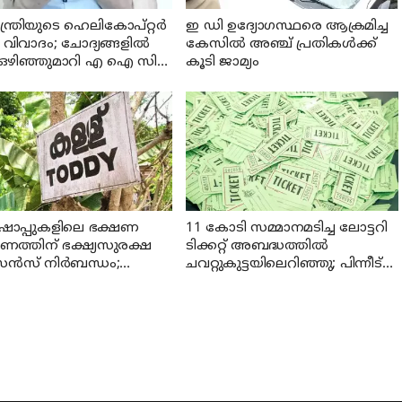
മന്ത്രിയുടെ ഹെലികോപ്റ്റർ
ഇ ഡി ഉദ്യോഗസ്ഥരെ ആക്രമിച്ച
 വിവാദം; ചോദ്യങ്ങളിൽ
കേസില്‍ അഞ്ച് പ്രതികള്‍ക്ക്
് ഒഴിഞ്ഞുമാറി എ ഐ സി
കൂടി ജാമ്യം
നറൽ സെക്രട്ടറി കെ സി
ുഗോപാൽ
 ഷാപ്പുകളിലെ ഭക്ഷണ
11 കോടി സമ്മാനമടിച്ച ലോട്ടറി
ണത്തിന് ഭക്ഷ്യസുരക്ഷ
ടിക്കറ്റ് അബദ്ധത്തിൽ
്‍സ് നിര്‍ബന്ധം;
ചവറ്റുകുട്ടയിലെറിഞ്ഞു; പിന്നീട്
ശനമാക്കി എക്സൈസ്
സംഭവിച്ചത് ഇങ്ങനെ...