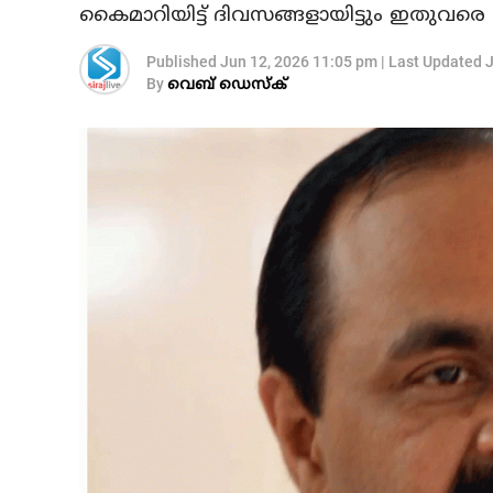
കൈമാറിയിട്ട് ദിവസങ്ങളായിട്ടും ഇതുവരെ ഒപ്പിട്
Published
Jun 12, 2026 11:05 pm
|
Last Updated
J
By
വെബ് ഡെസ്‌ക്