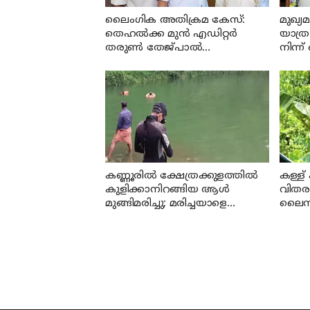
ലൈംഗിക അതിക്രമ കേസ്:
മുഖ്യ
തെഹൽക്ക മുൻ എഡിറ്റർ
യാത്ര
തരുൺ തേജ്പാൽ
നിന്ന
കുറ്റക്കാരനെന്ന് ബോംബെ
സി ജ
ഹൈക്കോടതി
വേണ
കണ്ണൂരില്‍ ക്ഷേത്രക്കുളത്തില്‍
കള്ള്
കുളിക്കാനിറങ്ങിയ ആള്‍
വിതര
മുങ്ങിമരിച്ചു; മരിച്ചയാളെ
ലൈസന
തിരിച്ചറിഞ്ഞിട്ടില്ല
കര്‍