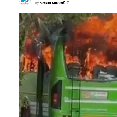
By
വെബ് ഡെസ്‌ക്