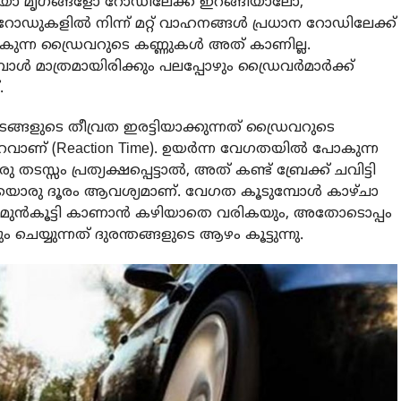
ട്ടിയോ മൃഗങ്ങളോ റോഡിലേക്ക് ഇറങ്ങിയാലോ,
് റോഡുകളിൽ നിന്ന് മറ്റ് വാഹനങ്ങൾ പ്രധാന റോഡിലേക്ക്
ുന്ന ഡ്രൈവറുടെ കണ്ണുകൾ അത് കാണില്ല.
ൾ മാത്രമായിരിക്കും പലപ്പോഴും ഡ്രൈവർമാർക്ക്
.
ങളുടെ തീവ്രത ഇരട്ടിയാക്കുന്നത് ഡ്രൈവറുടെ
റവാണ് (Reaction Time). ഉയർന്ന വേഗതയിൽ പോകുന്ന
തടസ്സം പ്രത്യക്ഷപ്പെട്ടാൽ, അത് കണ്ട് ബ്രേക്ക് ചവിട്ടി
യൊരു ദൂരം ആവശ്യമാണ്. വേഗത കൂടുമ്പോൾ കാഴ്ചാ
 മുൻകൂട്ടി കാണാൻ കഴിയാതെ വരികയും, അതോടൊപ്പം
െയ്യുന്നത് ദുരന്തങ്ങളുടെ ആഴം കൂട്ടുന്നു.