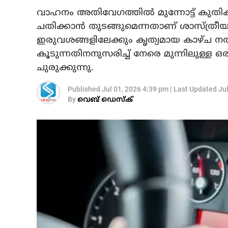
വാഹനം അതിവേഗത്തിൽ മുന്നോട്ട് കുതിക്
ചതിക്കാൻ തുടങ്ങുമെന്നതാണ് ശാസ്ത്ര
ഇരുവശങ്ങളിലേക്കും കൃത്യമായ കാഴ്ച ന
കൂടുന്നതിനനുസരിച്ച് നേരെ മുന്നിലുള്ള ഒ
ചുരുക്കുന്നു.
Published
Jul 01, 2026 4:39 pm
|
Last Updated
Ju
By
വെബ് ഡെസ്‌ക്