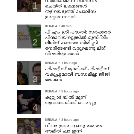
നല്‍കാമെന്ന് വാഗ്ദാനം
ചെയ്ത് ലക്ഷങ്ങള്‍
തട്ടിയെടുത്ത് പോലീസ്
ഉദ്യോഗസ്ഥന്‍
KERALA
40 min
പി എം ശ്രീ പദ്ധതി: സര്‍ക്കാര്‍
പിന്മാറിയില്ലെങ്കില്‍ മുസ്്‌ലിം
ലീഗിന് കനത്ത തിരിച്ചടി
നേരിടേണ്ടി വരുമെന്നു ലീഗ്
വിലയിരുത്തല്‍
KERALA
1 hour ago
ഫിഷറീസ് മന്ത്രിക്ക് ഫിഷറീസ്
വകുപ്പുമായി ബന്ധമില്ല: ജിജി
ജോണ്‍
KERALA
2 hours ago
കുറ്റ്യാടിയില്‍ മൂന്ന്
യുവാക്കള്‍ക്ക് വെട്ടേറ്റു
KERALA
3 hours ago
നീണ്ട ഇടവേളക്കു ശേഷം
അമിത് ഷാ ഇന്ന്