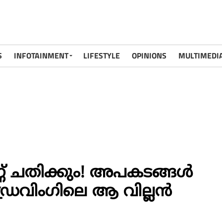
S
INFOTAINMENT
LIFESTYLE
OPINIONS
MULTIMEDI
ണ് ചതിക്കും! അപകടങ്ങൾ
ഡ്രൈവിംഗിലെ ആ വില്ലൻ