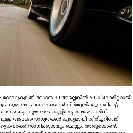
റോഡുകളിൽ വേഗത 30 അല്ലെങ്കിൽ 50 കിലോമീറ്ററായി
ട്ര സുരക്ഷാ മാനദണ്ഡങ്ങൾ നിർദ്ദേശിക്കുന്നതിന്റെ
േഗത കുറയുമ്പോൾ കണ്ണിന്റെ കാഴ്ചാ പരിധി
നുള്ള അപകടസാധ്യതകൾ കൃത്യമായി തിരിച്ചറിഞ്ഞ്
രൈവർക്ക് സാധിക്കുകയും ചെയ്യും. അതുകൊണ്ട്,