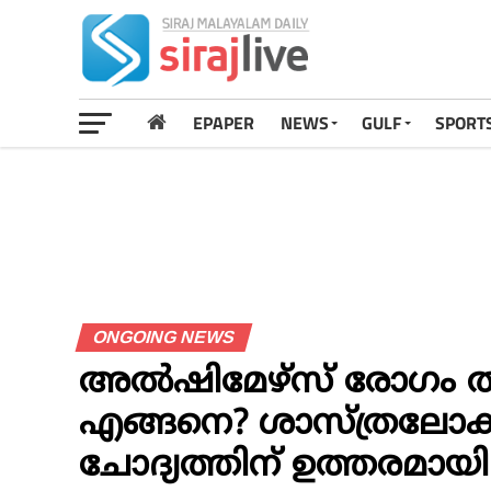
EPAPER
NEWS
GULF
SPORT
ONGOING NEWS
അൽഷിമേഴ്സ് രോഗം തല
എങ്ങനെ? ശാസ്ത്രലോക
ചോദ്യത്തിന് ഉത്തരമായി