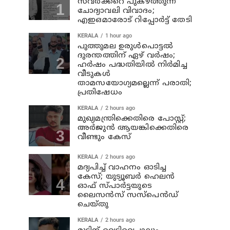
സവര്‍ക്കറെ പുകഴ്ത്തുന്ന
ചോദ്യാവലി വിവാദം;
എഇഒമാരോട് റിപ്പോര്‍ട്ട് തേടി
KERALA
1 hour ago
പുത്തുമല ഉരുള്‍പൊട്ടല്‍
ദുരന്തത്തിന് ഏഴ് വര്‍ഷം;
ഹര്‍ഷം പദ്ധതിയില്‍ നിര്‍മിച്ച
വീടുകള്‍
താമസയോഗ്യമല്ലെന്ന് പരാതി;
പ്രതിഷേധം
KERALA
2 hours ago
മുഖ്യമന്ത്രിക്കെതിരെ പോസ്റ്റ്;
അര്‍ജുന്‍ ആയങ്കിക്കെതിരെ
വീണ്ടും കേസ്
KERALA
2 hours ago
മദ്യപിച്ച് വാഹനം ഓടിച്ച
കേസ്; യുട്യൂബര്‍ ഹെലന്‍
ഓഫ് സ്പാര്‍ട്ടയുടെ
ലൈസന്‍സ് സസ്പെന്‍ഡ്
ചെയ്തു
KERALA
2 hours ago