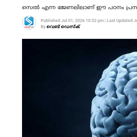
സെൽ എന്ന ജേണലിലാണ് ഈ പഠനം പ്രസിദ്ധീ
Published
Jul 01, 2026 10:52 pm
|
Last Updated
J
By
വെബ് ഡെസ്‌ക്