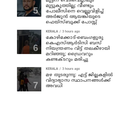
മുട്ടിന് വെടിവെച്ചാലും
മുട്ടുകുത്തില്ല; വീണ്ടും
പോലീസിനെ വെല്ലുവിളിച്ച്
അര്‍ജുന്‍ ആയങ്കിയുടെ
ഫെയ്‌സ്ബുക്ക് പോസ്റ്റ്
KERALA
3 hours ago
കോഴിക്കോട്-ബെംഗളുരു
കെഎസ്ആര്‍ടിസി ബസ്
നിയന്ത്രണം വിട്ട് തലകീഴായി
മറിഞ്ഞു; ഡ്രൈവറും
കണ്ടക്ടറും മരിച്ചു
KERALA
3 hours ago
മഴ തുടരുന്നു: എട്ട് ജില്ലകളില്‍
വിദ്യാഭ്യാസ സ്ഥാപനങ്ങള്‍ക്ക്
അവധി