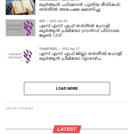
ഖുർആൻ പഠിക്കാൻ പുതിയ രീതികൾ;
തർതീൽ അപേക്ഷ ക്ഷണിച്ചു
SSF
2022 Jun 09
എസ് എസ് എഫ് തർതീൽ ഹോളി
ഖുർആൻ പ്രിമിയോ ഗ്രാൻഡ് ഫിനാലെ
ജൂൺ 12ന്
THARTHEEL
2022 Apr 27
എസ് എസ് എഫ് ജില്ലാ തർതീൽ ഹോളി
ഖുർആൻ പ്രീമിയോ വ്യാഴാഴ്ച
LOAD MORE
ADVERTISEMENT
LATEST