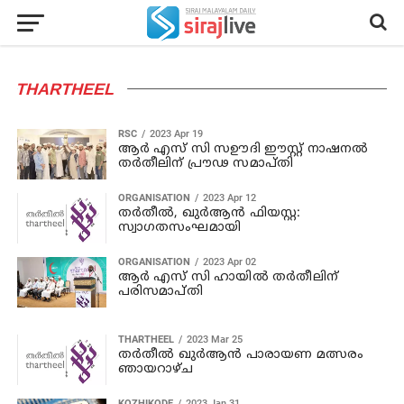
THARTHEEL
RSC
2023 Apr 19
ആർ എസ് സി സഊദി ഈസ്റ്റ് നാഷനൽ
തർതീലിന് പ്രൗഢ സമാപ്തി
ORGANISATION
2023 Apr 12
തര്‍തീല്‍, ഖുര്‍ആന്‍ ഫിയസ്റ്റ:
സ്വാഗതസംഘമായി
ORGANISATION
2023 Apr 02
ആര്‍ എസ് സി ഹായില്‍ തര്‍തീലിന്
പരിസമാപ്തി
THARTHEEL
2023 Mar 25
തർതീൽ ഖുർആൻ പാരായണ മത്സരം
ഞായറാഴ്ച
KOZHIKODE
2023 Jan 31