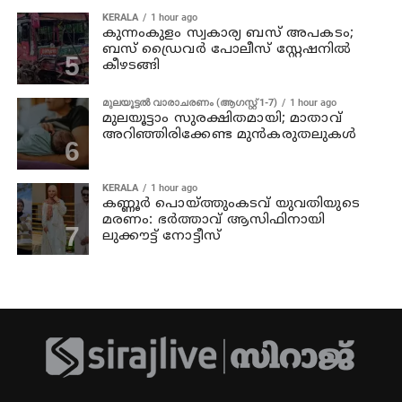
KERALA
1 hour ago
കുന്നംകുളം സ്വകാര്യ ബസ് അപകടം;
ബസ് ഡ്രൈവര്‍ പോലീസ് സ്റ്റേഷനില്‍
കീഴടങ്ങി
മുലയൂട്ടൽ വാരാചരണം (ആഗസ്റ്റ് 1-7)
1 hour ago
മുലയൂട്ടാം സുരക്ഷിതമായി; മാതാവ്
അറിഞ്ഞിരിക്കേണ്ട മുൻകരുതലുകൾ
KERALA
1 hour ago
കണ്ണൂര്‍ പൊയ്ത്തുംകടവ് യുവതിയുടെ
മരണം: ഭർത്താവ് ആസിഫിനായി
ലുക്കൗട്ട് നോട്ടീസ്