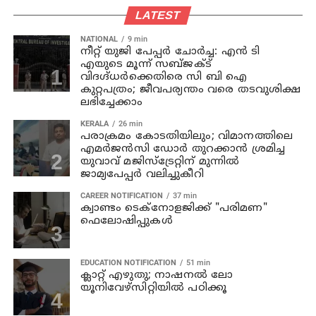
LATEST
NATIONAL
9 min
നീറ്റ് യുജി പേപ്പർ ചോർച്ച: എൻ ടി
എയുടെ മൂന്ന് സബ്ജക്ട്
വിദഗ്ദ്ധർക്കെതിരെ സി ബി ഐ
കുറ്റപത്രം; ജീവപര്യന്തം വരെ തടവുശിക്ഷ
ലഭിച്ചേക്കാം
KERALA
26 min
പരാക്രമം കോടതിയിലും; വിമാനത്തിലെ
എമര്‍ജന്‍സി ഡോര്‍ തുറക്കാന്‍ ശ്രമിച്ച
യുവാവ് മജിസ്ട്രേറ്റിന് മുന്നില്‍
ജാമ്യപേപ്പര്‍ വലിച്ചുകീറി
CAREER NOTIFICATION
37 min
ക്വാണ്ടം ടെക്‌നോളജിക്ക് "പരിമണ"
ഫെലോഷിപ്പുകൾ
EDUCATION NOTIFICATION
51 min
ക്ലാറ്റ് എഴുതു; നാഷനൽ ലോ
യൂനിവേഴ്‌സിറ്റിയിൽ പഠിക്കൂ