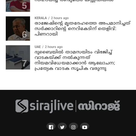
സഹായിച്ച രണ്ടുപേര്‍ കസ്റ്റഡിയില്‍
KERALA
2 hours ago
രാജേഷിന്റെ മൃതദേഹത്തെ അപമാനിച്ചത്
സര്‍ക്കാറിന്റെ നെറികേടിന് തെളിവ്:
പിണറായി
UAE
2 hours ago
ദുബൈയിൽ താമസയിടം വിഭജിച്ച്
വാടകയ്ക്ക് നൽകുന്നത്
നിയമവിധേയമാക്കാൻ ആലോചന;
പ്രത്യേക വാടക സൂചിക വരുന്നു