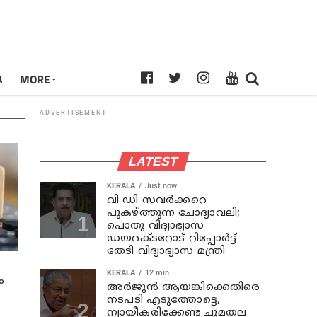
A
MORE
ADVERTISEMENT
LATEST
KERALA
Just now
വി ഡി സവര്‍ക്കറെ
പുകഴ്ത്തുന്ന ചോദ്യാവലി;
പൊതു വിദ്യാഭ്യാസ
ഡയറക്ടറോട് റിപ്പോര്‍ട്ട്
തേടി വിദ്യാഭ്യാസ മന്ത്രി
KERALA
12 min
ം
അര്‍ജുന്‍ ആയങ്കിക്കെതിരെ
നടപടി എടുത്തോട്ടെ,
ന്യായീകരിക്കേണ്ട ചുമതല