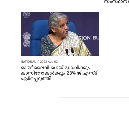
സംസ്ഥാന
NATIONAL
2023 Aug 02
ഓൺലൈൻ ഗെയിമുകൾക്കും
കാസിനോകൾക്കും 28% ജിഎസ്ടി
ഏർപ്പെടുത്തി