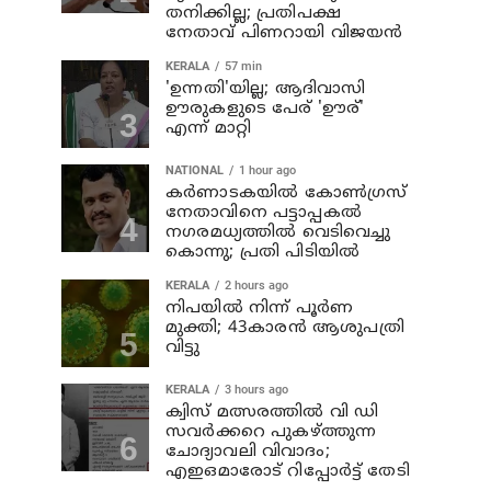
തനിക്കില്ല; പ്രതിപക്ഷ
നേതാവ് പിണറായി വിജയന്‍
KERALA
57 min
'ഉന്നതി'യില്ല; ആദിവാസി
ഊരുകളുടെ പേര് 'ഊര്'
എന്ന് മാറ്റി
NATIONAL
1 hour ago
കര്‍ണാടകയില്‍ കോണ്‍ഗ്രസ്
നേതാവിനെ പട്ടാപ്പകല്‍
നഗരമധ്യത്തില്‍ വെടിവെച്ചു
കൊന്നു; പ്രതി പിടിയില്‍
KERALA
2 hours ago
നിപയില്‍ നിന്ന് പൂര്‍ണ
മുക്തി; 43കാരന്‍ ആശുപത്രി
വിട്ടു
KERALA
3 hours ago
ക്വിസ് മത്സരത്തില്‍ വി ഡി
സവര്‍ക്കറെ പുകഴ്ത്തുന്ന
ചോദ്യാവലി വിവാദം;
എഇഒമാരോട് റിപ്പോര്‍ട്ട് തേടി