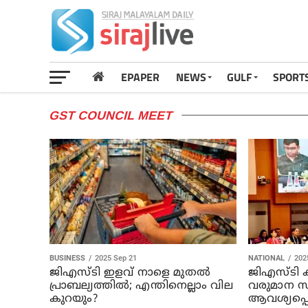
EPAPER
NEWS
GULF
SPORT
GST COUNCIL MEET
BUSINESS
2025 Sep 21
NATIONAL
202
ജിഎസ്ടി ഇളവ് നാളെ മുതൽ
ജിഎസ്ടി
പ്രാബല്യത്തിൽ; എന്തിനെല്ലാം വില
വരുമാന 
കുറയും?
ആവശ്യപ്പെട