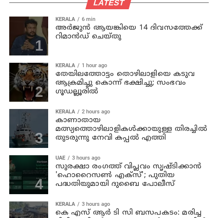
LATEST
KERALA
6 min
അര്‍ജുന്‍ ആയങ്കിയെ 14 ദിവസത്തേക്ക്
റിമാൻഡ് ചെയ്തു
KERALA
1 hour ago
തേയിലത്തോട്ടം തൊഴിലാളിയെ കടുവ
ആക്രമിച്ചു കൊന്ന് ഭക്ഷിച്ചു; സംഭവം
ഗൂഡല്ലൂരില്‍
KERALA
2 hours ago
കാണാതായ
മത്സ്യത്തൊഴിലാളികള്‍ക്കായുള്ള തിരച്ചില്‍
തുടരുന്നു നേവി കപ്പല്‍ എത്തി
UAE
3 hours ago
സുരക്ഷാ രംഗത്ത് വിപ്ലവം സൃഷ്ടിക്കാന്‍
'ഹൊറൈസണ്‍ എക്‌സ്'; പുതിയ
പദ്ധതിയുമായി ദുബൈ പോലീസ്
KERALA
3 hours ago
കെ എസ് ആര്‍ ടി സി ബസപകടം: മരിച്ച