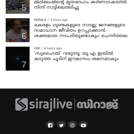
മിഥിലേഷിന്റെ മൃതദേഹം കര്‍ണാടകയില്‍
നിന്ന് നാട്ടിലെത്തിച്ചു
KERALA
3 hours ago
കേരളം ഗുണ്ടകളുടെ നാടല്ല; ജനങ്ങളുടെ
സമാധാന ജീവിതം ഉറപ്പാക്കാന്‍
ശക്തമായ നടപടിയുണ്ടാകും: ചെന്നിത്തല
UAE
4 hours ago
'സുഹൈല്‍' വരുന്നു; യു എ ഇയില്‍
കടുത്ത ചൂടിന് ഈമാസം ശമനമാകും