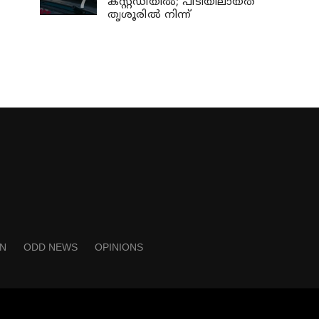
കസ്റ്റഡിയില്‍; പിടിയിലായത്
തൃശൂരില്‍ നിന്ന്
N
ODD NEWS
OPINIONS