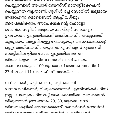
ചെയ്യുമ്പോൾ ആധാർ ബേസ്ഡ് ഓതന്റിക്കേഷൻ
ചെയ്യുന്നത് നല്ലതാണ്. ഗൂഗിൾ പ്ലേ സ്റ്റോറിൽ ലഭ്യമായ
mysscഎന്ന മൊബൈൽ ആപ്പ് വഴിയും
അപേക്ഷിക്കാം. അപേക്ഷകന്റെ ഫോട്ടോ
വെബ്‌സൈറ്റിൽ ലഭ്യമായ കാപ്ച്വർ സൗകര്യം
ഉപയോഗപ്പെടുത്തിയാണ് അപ്‌ലോഡ് ചെയ്യേണ്ടത്.
കൃത്യമായ അളവിലുള്ള ഫോട്ടോയും അപേക്ഷകന്റെ
ഒപ്പും അപ്‌ലോഡ് ചെയ്യണം. എസ് എസ് എൽ സി
സർട്ടിഫിക്കറ്റിൽ രേഖപ്പെടുത്തിയ ജനന
തീയതിയുടെ അടിസ്ഥാനത്തിലാണ് പ്രായം
കണക്കാക്കുക. 100 രൂപയാണ് അപേക്ഷാ ഫീസ്.
23ന് രാത്രി 11 വരെ ഫീസ് അടയ്ക്കാം.
വനിതകൾ , പട്ടികവർഗ, പട്ടികജാതി,
ഭിന്നശേഷിക്കാർ, വിമുക്തഭടന്മാർ എന്നിവർക്ക് ഫീസ്
ഇല്ല . പ്രത്യേക ഫീസടച്ച് അപേക്ഷയിലെ വിവരങ്ങൾ
തിരുത്താൻ ഈ മാസം 29, 30, ജൂലൈ ഒന്ന്
തീയതികളിൽ അവസരമുണ്ട്. ബോർഡർ റോഡ്‌സ്