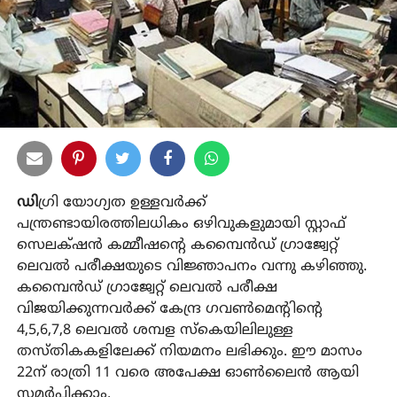
ഡി
ഗ്രി യോഗ്യത ഉള്ളവർക്ക്
പന്ത്രണ്ടായിരത്തിലധികം ഒഴിവുകളുമായി സ്റ്റാഫ്
സെലക്‌ഷൻ കമ്മീഷന്റെ കമ്പൈൻഡ് ഗ്രാജ്വേറ്റ്
ലെവൽ പരീക്ഷയുടെ വിജ്ഞാപനം വന്നു കഴിഞ്ഞു.
കമ്പൈൻഡ് ഗ്രാജ്വേറ്റ് ലെവൽ പരീക്ഷ
വിജയിക്കുന്നവർക്ക് കേന്ദ്ര ഗവൺമെന്റിന്റെ
4,5,6,7,8 ലെവൽ ശമ്പള സ്‌കെയിലിലുള്ള
തസ്തികകളിലേക്ക് നിയമനം ലഭിക്കും. ഈ മാസം
22ന് രാത്രി 11 വരെ അപേക്ഷ ഓൺലൈൻ ആയി
സമർപ്പിക്കാം.