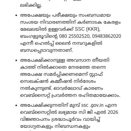
ലഭിക്കില്ല.
അപേക്ഷയും പരീക്ഷയും സംബന്ധമായ
സംശയ നിവാരണത്തിന് കർണാടക കേരളം
മേഖലയിൽ ഉള്ളവർക്ക് SSC (KKR),
ബംഗളുരൂവിന്റെ 080 25502520, 09483862020
എന്നീ ഹെൽപ്പ് ലൈൻ നമ്പറുകളിൽ
ബന്ധപ്പെടാവുന്നതാണ്.
അപേക്ഷിക്കാനുള്ള അവസാന തീയതി
കാത്ത് നിൽക്കാതെ നേരത്തേ തന്നെ
അപേക്ഷ സമർപ്പിക്കണമെന്ന് സ്റ്റാഫ്
സെലക്‌ഷൻ കമ്മീഷൻ നിർദേശം
നൽകുന്നുണ്ട്. ഓവർലോഡ് കാരണം
വെബ്‌സൈറ്റ് പ്രവർത്തന രഹിതമായേക്കാം.
അപേക്ഷിക്കുന്നതിന് മുമ്പ് ssc .gov.in എന്ന
വെബ്‌സൈറ്റിൽ ലഭ്യമായ സി ജി എൽ 2026
വിജ്ഞാപനം ശ്രദ്ധാപൂർവം വായിച്ച്
യോഗ്യതകളും നിബന്ധനകളും