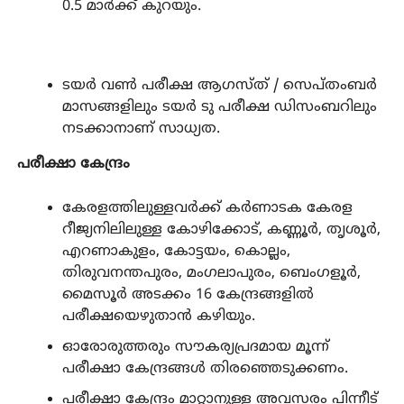
0.5 മാർക്ക് കുറയും.
ടയർ വൺ പരീക്ഷ ആഗസ്ത് / സെപ്തംബർ
മാസങ്ങളിലും ടയർ ടു പരീക്ഷ ഡിസംബറിലും
നടക്കാനാണ് സാധ്യത.
പരീക്ഷാ കേന്ദ്രം
കേരളത്തിലുള്ളവർക്ക് കർണാടക കേരള
റീജ്യനിലിലുള്ള കോഴിക്കോട്, കണ്ണൂർ, തൃശൂർ,
എറണാകുളം, കോട്ടയം, കൊല്ലം,
തിരുവനന്തപുരം, മംഗലാപുരം, ബെംഗളൂർ,
മൈസൂർ അടക്കം 16 കേന്ദ്രങ്ങളിൽ
പരീക്ഷയെഴുതാൻ കഴിയും.
ഓരോരുത്തരും സൗകര്യപ്രദമായ മൂന്ന്
പരീക്ഷാ കേന്ദ്രങ്ങൾ തിരഞ്ഞെടുക്കണം.
പരീക്ഷാ കേന്ദ്രം മാറ്റാനുള്ള അവസരം പിന്നീട്