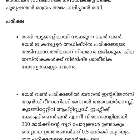
ഓർഗനൈസേഷനിലെ തസ്തികകളിലേക്ക്
പുരുഷന്മാർ മാത്രം അപേക്ഷിച്ചാൽ മതി.
പരീക്ഷ
രണ്ട് ഘട്ടങ്ങളിലായി നടക്കുന്ന ടയർ വൺ,
ടയർ ടു കമ്പ്യൂട്ടർ അധിഷ്ഠിത പരീക്ഷയുടെ
അടിസ്ഥാനത്തിലാണ് നിയമനം ലഭിക്കുക. ചില
തസ്തികകൾക്ക് നിർദിഷ്ട ശാരീരിക
യോഗ്യതകളും വേണം.
ടയർ വൺ പരീക്ഷയിൽ ജനറൽ ഇന്റലിജൻസ്
ആൻഡ് റീസണിംഗ്, ജനറൽ അവെയർനെസ്സ്,
ക്വാണ്ടിറ്റേറ്റീവ് ആപ്റ്റിറ്റ്യൂഡ്, ഇംഗ്ലീഷ്
കോംപ്രിഹെൻഷൻ എന്നീ വിഭാഗങ്ങളിലായി
200 മാർക്കിന്റെ നൂറ് ചോദ്യങ്ങൾ ഉണ്ടാകും.
തെറ്റായ ഉത്തരങ്ങൾക്ക് 0.5 മാർക്ക് കുറയും.
ഈ പരീക്ഷയുടെ ദൈർഘ്യം ഒരു