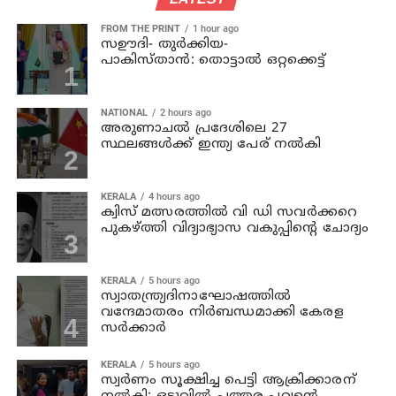
FROM THE PRINT
1 hour ago
സഊദി- തുർക്കിയ-
പാകിസ്താൻ: തൊട്ടാൽ ഒറ്റക്കെട്ട്
NATIONAL
2 hours ago
അരുണാചല്‍ പ്രദേശിലെ 27
സ്ഥലങ്ങള്‍ക്ക് ഇന്ത്യ പേര് നല്‍കി
KERALA
4 hours ago
ക്വിസ് മത്സരത്തില്‍ വി ഡി സവര്‍ക്കറെ
പുകഴ്ത്തി വിദ്യാഭ്യാസ വകുപ്പിന്റെ ചോദ്യം
KERALA
5 hours ago
സ്വാതന്ത്ര്യദിനാഘോഷത്തില്‍
വന്ദേമാതരം നിര്‍ബന്ധമാക്കി കേരള
സര്‍ക്കാര്‍
KERALA
5 hours ago
സ്വര്‍ണം സൂക്ഷിച്ച പെട്ടി ആക്രിക്കാരന്