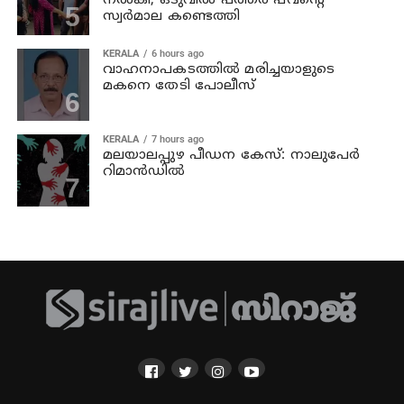
നല്‍കി; ഒടുവില്‍ പത്തര പവന്റെ
സ്വര്‍മാല കണ്ടെത്തി
KERALA
6 hours ago
വാഹനാപകടത്തില്‍ മരിച്ചയാളുടെ
മകനെ തേടി പോലീസ്
KERALA
7 hours ago
മലയാലപ്പുഴ പീഡന കേസ്: നാലുപേര്‍
റിമാന്‍ഡില്‍