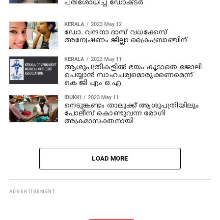
പരിശോധിച്ച ഡോക്ടര്‍
KERALA
2023 May 12
ഡോ. വന്ദനാ ദാസ് വധക്കേസ്
അന്വേഷണം ജില്ലാ ക്രൈംബ്രാഞ്ചിന്
KERALA
2023 May 11
ആശുപത്രികളില്‍ ഭയം കൂടാതെ ജോലി
ചെയ്യാന്‍ സാഹചര്യമൊരുക്കണമെന്ന്
കെ ജി എം ഒ എ
IDUKKI
2023 May 11
നെടുങ്കണ്ടം താലൂക്ക് ആശുപത്രിയിലും
പോലീസ് കൊണ്ടുവന്ന രോഗി
അക്രമാസക്തനായി
LOAD MORE
ADVERTISEMENT