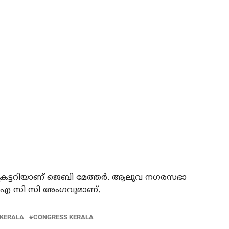
െക്രട്ടറിയാണ് ജെബി മേത്തര്‍. ആലുവ നഗരസഭാ
 ഐ സി സി അംഗവുമാണ്.
 KERALA
CONGRESS KERALA