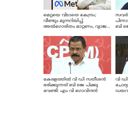
മെറ്റയെ വിടാതെ കേന്ദ്രം;
സവര്‍
വീണ്ടും മുന്നറിയിപ്പ്,
പിന്ന
അൽഗോരിതം മാറ്റണം, വ്യാജ
ബി ജ
ഉള്ളടക്കങ്ങൾ നീക്കം ചെയ്യാൻ
ഉടൻ നടപടി വേണം
കേരളത്തില്‍ വി ഡി സതീശന്‍
വി ഡി
ഭരിക്കുന്നത് ബി ജെ പിക്കു
ചോദ്യ
വേണ്ടി: എം വി ഗോവിന്ദന്‍
ഡയറക്
വിദ്യാഭ