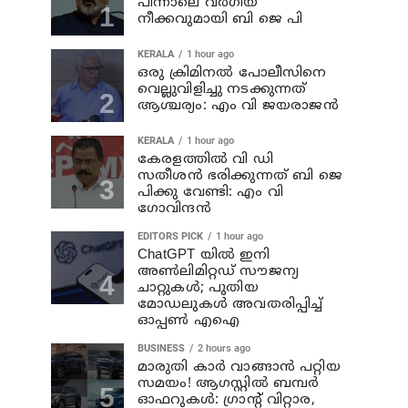
പിന്നാലെ വര്‍ഗീയ
നീക്കവുമായി ബി ജെ പി
KERALA
1 hour ago
ഒരു ക്രിമിനല്‍ പോലീസിനെ
വെല്ലുവിളിച്ചു നടക്കുന്നത്
ആശ്ചര്യം: എം വി ജയരാജന്‍
KERALA
1 hour ago
കേരളത്തില്‍ വി ഡി
സതീശന്‍ ഭരിക്കുന്നത് ബി ജെ
പിക്കു വേണ്ടി: എം വി
ഗോവിന്ദന്‍
EDITORS PICK
1 hour ago
ChatGPT യിൽ ഇനി
അൺലിമിറ്റഡ് സൗജന്യ
ചാറ്റുകൾ; പുതിയ
മോഡലുകൾ അവതരിപ്പിച്ച്
ഓപ്പൺ എഐ
BUSINESS
2 hours ago
മാരുതി കാർ വാങ്ങാൻ പറ്റിയ
സമയം! ആഗസ്റ്റിൽ ബമ്പർ
ഓഫറുകൾ: ഗ്രാന്റ് വിറ്റാര,