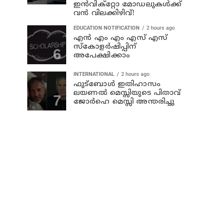
ഇൻവിക്റ്റോ മോഡലുകൾക്ക്
വൻ വിലക്കിഴിവ്!
EDUCATION NOTIFICATION
2 hours ago
എൻ എം എം എസ് എസ്
സ്കോളർഷിപ്പിന്
അപേക്ഷിക്കാം
INTERNATIONAL
2 hours ago
ഫുട്ബോൾ ഇതിഹാസം
ലയണൽ മെസ്സിയുടെ പിതാവ്
ജോർഹെ മെസ്സി അന്തരിച്ചു