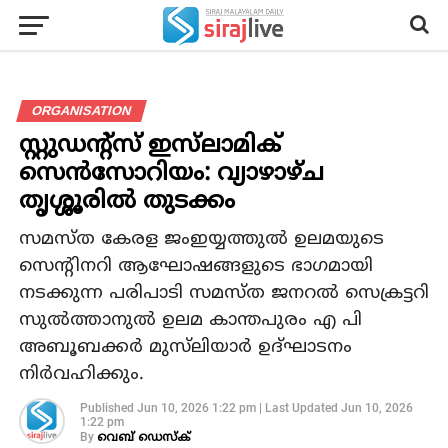
ORGANISATION
സ്റ്റുഡന്റ്സ് ഇസ്‌ലാമിക്
സെൻസോറിയം: വ്യാഴാഴ്ച
തൃശ്ശൂരിൽ തുടക്കം
സമസ്ത കേരള ജംഇയ്യത്തുൽ ഉലമയുടെ
സെന്റിനറി ആഘോഷങ്ങളുടെ ഭാഗമായി
നടക്കുന്ന പരിപാടി സമസ്ത ജനറൽ സെക്രട്ടറി
സുൽത്താനുൽ ഉലമ കാന്തപുരം എ പി
അബൂബക്കർ മുസ്‌ലിയാർ ഉദ്ഘാടനം
നിർവഹിക്കും.
Published
Jun 10, 2026 1:22 pm
|
Last Updated
Jun 10, 2026
1:22 pm
By
വെബ് ഡെസ്‌ക്