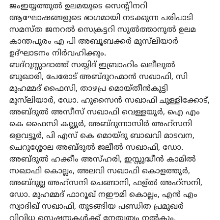
ജംഇയ്യത്തുൽ ഉലമയുടെ സെന്റിനറി
ആഘോഷങ്ങളുടെ ഭാഗമായി നടക്കുന്ന പരിപാടി
സമസ്ത ജനറൽ സെക്രട്ടറി സുൽത്താനുൽ ഉലമ
കാന്തപുരം എ പി അബൂബക്കർ മുസ്‌ലിയാർ
ഉദ്ഘാടനം നിർവഹിക്കും.
ബദ്റുസ്സാദാത്ത് സയ്യിദ് ഇബ്രാഹിം ഖലീലുൽ
ബുഖാരി, പേരോട് അബ്ദുറഹ്മാൻ സഖാഫി, സി
മുഹമ്മദ് ഫൈസി, താഴപ്ര മൊയ്തീൻകുട്ടി
മുസ്‌ലിയാർ, ഡോ. ഹുസൈൻ സഖാഫി ചുള്ളിക്കോട്,
അബ്ദുൽ അസീസ് സഖാഫി വെള്ളയൂർ, ഐ എം
കെ ഫൈസി കല്ലൂർ, അബ്ദുന്നാസിർ അഹ്സനി
ഒളവട്ടൂർ, പി എസ് കെ മൊയ്‌ദു ബാഖവി മാടവന,
ചെറുശ്ശോല അബ്ദുൽ ജലീൽ സഖാഫി, ഡോ.
അബ്ദുൽ ഹക്കീം അസ്ഹരി, ഇസ്സുദ്ധീൻ കാമിൽ
സഖാഫി കൊല്ലം, അലവി സഖാഫി കൊളത്തൂർ,
അബ്ദുല്ല അഹ്സനി ചെങ്ങാനി, ഫള്ൽ അഹ്സനി,
ഡോ. മുഹമ്മദ് ഫാറൂഖ് നഈമി കൊല്ലം, എൻ എം
സ്വാദിഖ് സഖാഫി, തുടങ്ങിയ പണ്ഡിത പ്രമുഖർ
വിവിധ സെഷനുകൾക്ക് നേതൃത്വം നൽകും.