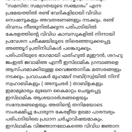
“സമസ്ത: സമഗ്രതയുടെ സഞ്ചാരം” എന്ന
പ്രമേയത്തിൽ രണ്ട് വേദികളിലായി വിവിധ
സെഷനുകളും അവതരണങ്ങളും നടക്കും. രണ്ട്
ദിവസം നീണ്ടുനിൽക്കുന്ന പരിപാടിയിൽ
കേരളത്തിന്റെ വിവിധ കാമ്പസുകളിൽ നിന്നായി
പ്രവേശന പരീക്ഷയിലൂടെ തിരെഞ്ഞടുക്കപ്പെട്ട
അഞ്ഞൂറ് പ്രതിനിധികൾ പങ്കെടുക്കും.
പരിപാടിയുടെ ഭാഗമായി ഫത്ഹുൽ മുഈൻ, ശറഹു
ജംഇൽ ജവാമിഅ എന്നീ ഇസ്‌ലാമിക ഗ്രന്ഥങ്ങളെ
ആസ്പദമാക്കിയുള്ള വൈജ്ഞാനിക മത്സരങ്ങളും
നടക്കും. പ്രവാചകർ മുഹമ്മദ് നബി(സ്വ)യിൽ നിന്ന്
സ്വഹാബികളും ( അനുചരർ ) താബിഉകളും
ഇമാമുമാരും മുഖേന കൈമാറ്റം ചെയ്യപ്പെട്ട
ഇസ്‌ലാമിക ആശയാദർശങ്ങളെയും
സന്ദേശങ്ങളെയും അതിന്റെ തനിമയോടെ
സംരക്ഷിച്ചു പോരുന്ന കേരളീയ ഉലമാ പാരമ്പര്യം
പരിപാടിയിലെ പ്രധാന ചർച്ചാവിഷയമാകും.
ഇസ്‌ലാമിക വിജ്ഞാനലോകത്തെ വിവിധ ജ്ഞാന