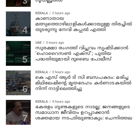
ഗൂഡല്ലൂരില്‍
KERALA
2 hours ago
കാണാതായ
മത്സ്യത്തൊഴിലാളികള്‍ക്കായുള്ള തിരച്ചില്‍
തുടരുന്നു നേവി കപ്പല്‍ എത്തി
UAE
3 hours ago
സുരക്ഷാ രംഗത്ത് വിപ്ലവം സൃഷ്ടിക്കാന്‍
'ഹൊറൈസണ്‍ എക്‌സ്'; പുതിയ
പദ്ധതിയുമായി ദുബൈ പോലീസ്
KERALA
3 hours ago
കെ എസ് ആര്‍ ടി സി ബസപകടം: മരിച്ച
മിഥിലേഷിന്റെ മൃതദേഹം കര്‍ണാടകയില്‍
നിന്ന് നാട്ടിലെത്തിച്ചു
KERALA
4 hours ago
കേരളം ഗുണ്ടകളുടെ നാടല്ല; ജനങ്ങളുടെ
സമാധാന ജീവിതം ഉറപ്പാക്കാന്‍
ശക്തമായ നടപടിയുണ്ടാകും: ചെന്നിത്തല