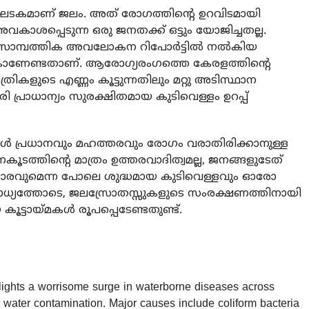
ാന ഘടകമാണ് ജലം. അത് രോഗത്തിന്റെ ഉറവിടമായി
കാശപ്പെടുന്ന ഒരു ജനതക്ക് ഒട്ടും യോജിച്ചതല്ല.
 സാമ്പത്തിക അവലോകന റിപോര്‍ട്ടില്‍ നല്‍കിയ
 കാണേണ്ടതാണ്. ആരോഗ്യരംഗത്തെ കേരളത്തിന്റെ
രികളുടെ എണ്ണം കൂട്ടുന്നതിലും മറ്റു അടിസ്ഥാന
പരി പ്രാധാന്യം സുരക്ഷിതമായ കുടിവെള്ളം ഉറപ്പ്
കാള്‍ പ്രധാനവും മഹത്തരവും രോഗം വരാതിരിക്കാനുള്ള
ടത്തിന്റെ മാത്രം ഉത്തരവാദിത്വമല്ല, ജനങ്ങളുടേത്
ാരവുമെന്ന പോലെ ശുദ്ധമായ കുടിവെള്ളവും ഓരോ
യത്തോടെ, ജലസ്രോതസ്സുകളുടെ സംരക്ഷണത്തിനായി
ട്ടായ്മകള്‍ രൂപപ്പെടേണ്ടതുണ്ട്.
ights a worrisome surge in waterborne diseases across
 water contamination. Major causes include coliform bacteria