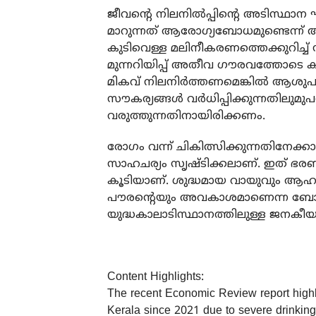
ജീവന്റെ നിലനില്‍പ്പിന്റെ അടിസ്ഥ
മാറുന്നത് ആരോഗ്യബോധമുണ്ടെന്ന് അവ
കുടിവെള്ള മലിനീകരണത്തെക്കുറിച്ച്
മുന്നറിയിപ്പ് അതീവ ഗൗരവത്തോടെ
മികവ് നിലനിര്‍ത്തണമെങ്കില്‍ ആശുപത്
സൗകര്യങ്ങള്‍ വര്‍ധിപ്പിക്കുന്നതിലുമു
വരുത്തുന്നതിനായിരിക്കണം.
രോഗം വന്ന് ചികിത്സിക്കുന്നതിനേക്
സാഹചര്യം സൃഷ്ടിക്കലാണ്. ഇത് ഭരണകൂ
കൂടിയാണ്. ശുദ്ധമായ വായുവും ആഹ
പൗരന്റെയും അവകാശമാണെന്ന ബോധ്
യുദ്ധകാലാടിസ്ഥാനത്തിലുള്ള ജനകീയ കൂ
Content Highlights:
The recent Economic Review report highl
Kerala since 2021 due to severe drinking