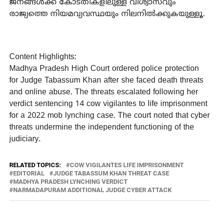
ജനങ്ങള്‍ക്ക് കോടതികളിലുള്ള വിശ്വാസവും
രാജ്യത്തെ നിയമവ്യവസ്ഥയും നിലനില്‍ക്കുകയുള്ളൂ.
Content Highlights:
Madhya Pradesh High Court ordered police protection
for Judge Tabassum Khan after she faced death threats
and online abuse. The threats escalated following her
verdict sentencing 14 cow vigilantes to life imprisonment
for a 2022 mob lynching case. The court noted that cyber
threats undermine the independent functioning of the
judiciary.
RELATED TOPICS:
COW VIGILANTES LIFE IMPRISONMENT
EDITORIAL
JUDGE TABASSUM KHAN THREAT CASE
MADHYA PRADESH LYNCHING VERDICT
NARMADAPURAM ADDITIONAL JUDGE CYBER ATTACK