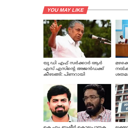
YOU MAY LIKE
യു ഡി എഫ് സര്‍ക്കാര്‍ ആര്‍
മഴക്ക
എസ് എസിന്റെ അജന്‍ഡക്ക്‌
നല്‍
കീഴടങ്ങി: പിണറായി
ശതമാനം
എ പി 
കെ എം ബഷീര്‍ കൊലപാതക
ലക്ഷദ