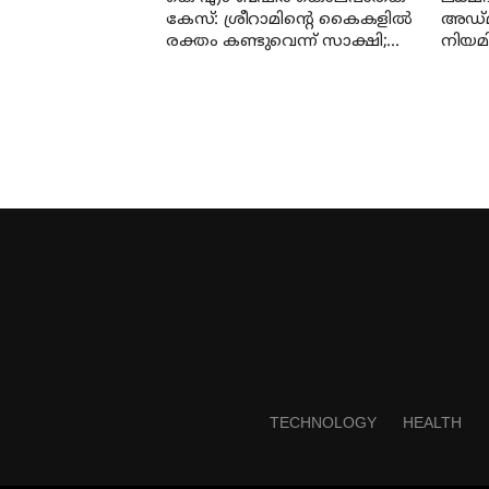
കേസ്: ശ്രീറാമിന്റെ കൈകളില്‍
അഡ്മി
രക്തം കണ്ടുവെന്ന് സാക്ഷി;
നിയമി
കേസില്‍ നിര്‍ണായക മൊഴി
ഹൈക
TECHNOLOGY
HEALTH