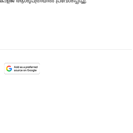
ോളജ് ആശുപത്രിയില്‍ പ്രവേശിപ്പിച്ചു.