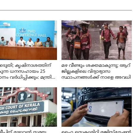
െടുതി; കൃഷിനാശത്തിന്
മഴ വീണ്ടും ശക്തമാകുന്നു; ആറ്
കുന്ന ധനസഹായം 25
ജില്ലകളിലെ വിദ്യാഭ്യാസ
 വര്‍ധിപ്പിക്കും: മന്ത്രി
സ്ഥാപനങ്ങള്‍ക്ക് നാളെ അവധി
അനില്‍കുമാര്‍
്വീപിന് മുഴുവന്‍ സമയ
ഹൈ സെക്യൂരിറ്റി രജിസ്‌ട്രേഷന്‍