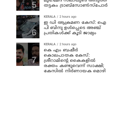
മുഹമ്മദ് സലായുടെ അടുത്ത
തട്ടകം ട്രാബ്സോണ്‍സ്പോര്‍
KERALA
2 hours ago
ഇ ഡി ആക്രമണ കേസ്: ഐ
പി ബിനു ഉള്‍പ്പെടെ അഞ്ച്
പ്രതികള്‍ക്ക് കൂടി ജാമ്യം
KERALA
2 hours ago
കെ എം ബഷീര്‍
കൊലപാതക കേസ്:
ശ്രീറാമിന്റെ കൈകളില്‍
രക്തം കണ്ടുവെന്ന് സാക്ഷി;
കേസില്‍ നിര്‍ണായക മൊഴി