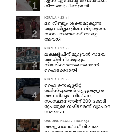
എസ് എസിന്റെ അജന്‍ഡക്ക്‌
കീഴടങ്ങി: പിണറായി
KERALA
23 min
മഴ വീണ്ടും ശക്തമാകുന്നു;
ആറ് ജില്ലകളിലെ വിദ്യാഭ്യാസ
സ്ഥാപനങ്ങള്‍ക്ക് നാളെ
അവധി
KERALA
37 min
ലക്ഷദ്വീപിന് മുഴുവന്‍ സമയ
അഡ്മിനിസ്‌ട്രേറ്ററെ
നിയമിക്കാത്തതെന്തെന്ന്
ഹൈക്കോടതി
KERALA
51 min
ഹൈ സെക്യൂരിറ്റി
രജിസ്‌ട്രേഷന്‍ പ്ലേറ്റുകളുടെ
അനധികൃത വില്‍പന;
സംസ്ഥാനത്തിന് 200 കോടി
രൂപയുടെ നഷ്ടമെന്ന് വ്യാപാര
സംഘടന
ONGOING NEWS
1 hour ago
അഭ്യൂഹങ്ങള്‍ക്ക് വിരാമം;