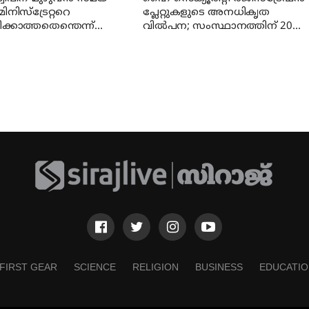
നിസ്‌ട്രേറ്ററെ
പ്ലേറ്റുകളുടെ അനധികൃത
ക്കാത്തതെന്തെന്ന്
വില്‍പന; സംസ്ഥാനത്തിന് 200
്കോടതി
കോടി രൂപയുടെ നഷ്ടമെന്ന്
വ്യാപാര സംഘടന
FIRST GEAR
SCIENCE
RELIGION
BUSINESS
EDUCATIO