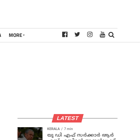
A
MORE
LATEST
KERALA
7 min
യു ഡി എഫ് സര്‍ക്കാര്‍ ആര്‍