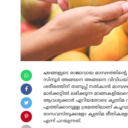
പ
ഴങ്ങളുടെ രാജാവായ മാമ്പഴത്തിന്
സിന്ദൂർ അങ്ങനെ അങ്ങനെ വിവിധയിന
ശരീരത്തിന് തണുപ്പ് നൽകാൻ മാമ്പഴത്
മാർക്കറ്റിൽ ലഭിക്കുന്ന മാങ്ങകളിലേറ
ആവശ്യക്കാർ ഏറിയതോടെ കൃത്രിമ വഴി
എത്തിക്കാനുള്ള ശ്രമത്തിലാണ് കച്ച
രാസവസ്തുക്കളോ കൃത്രിമ രീതികളോ 
എന്ന് പറയുന്നത്.