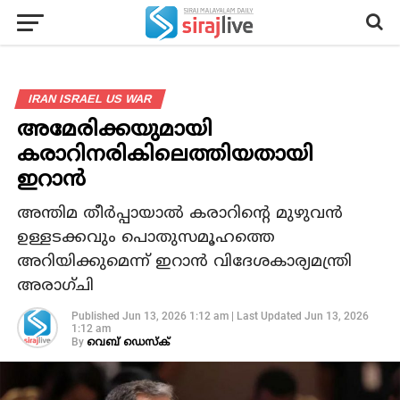
IRAN ISRAEL US WAR
അമേരിക്കയുമായി
കരാറിനരികിലെത്തിയതായി
ഇറാന്‍
അന്തിമ തീര്‍പ്പായാല്‍ കരാറിന്റെ മുഴുവന്‍
ഉള്ളടക്കവും പൊതുസമൂഹത്തെ
അറിയിക്കുമെന്ന് ഇറാന്‍ വിദേശകാര്യമന്ത്രി
അരാഗ്ചി
Published
Jun 13, 2026 1:12 am
|
Last Updated
Jun 13, 2026
1:12 am
By
വെബ് ഡെസ്‌ക്