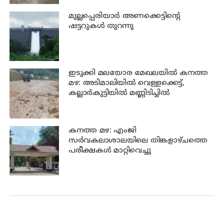
മുല്ലപ്പെരിയാര്‍ അണക്കെട്ടിന്റെ
ഷട്ടറുകള്‍ തുറന്നു
ഇടുക്കി മലയോര മേഖലയിൽ കനത്ത
മഴ: അടിമാലിയിൽ വെള്ളക്കെട്ട്,
കല്ലാർകുട്ടിയിൽ മണ്ണിടിച്ചിൽ
കനത്ത മഴ: എംജി
സർവകലാശാലയിലെ തിങ്കളാഴ്ചത്തെ
പരീക്ഷകൾ മാറ്റിവെച്ചു