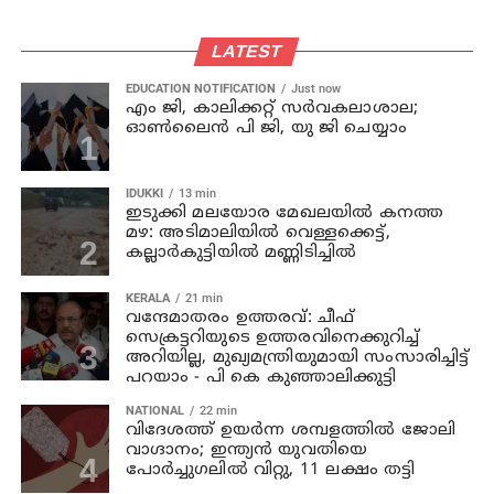
LATEST
EDUCATION NOTIFICATION
Just now
എം ജി, കാലിക്കറ്റ് സർവകലാശാല;
ഓൺലൈൻ പി ജി, യു ജി ചെയ്യാം
IDUKKI
13 min
ഇടുക്കി മലയോര മേഖലയിൽ കനത്ത
മഴ: അടിമാലിയിൽ വെള്ളക്കെട്ട്,
കല്ലാർകുട്ടിയിൽ മണ്ണിടിച്ചിൽ
KERALA
21 min
വന്ദേമാതരം ഉത്തരവ്: ചീഫ്
സെക്രട്ടറിയുടെ ഉത്തരവിനെക്കുറിച്ച്
അറിയില്ല, മുഖ്യമന്ത്രിയുമായി സംസാരിച്ചിട്ട്
പറയാം - പി കെ കുഞ്ഞാലിക്കുട്ടി
NATIONAL
22 min
വിദേശത്ത് ഉയർന്ന ശമ്പളത്തിൽ ജോലി
വാഗ്ദാനം; ഇന്ത്യൻ യുവതിയെ
പോർച്ചുഗലിൽ വിറ്റു, 11 ലക്ഷം തട്ടി