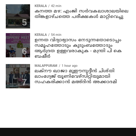
KERALA
42 min
കനത്ത മഴ: എംജി സർവകലാശാലയിലെ
തിങ്കളാഴ്ചത്തെ പരീക്ഷകൾ മാറ്റിവെച്ചു
KERALA
54 min
ഉന്നത വിദ്യാഭ്യാസം നേടുന്നതോടൊപ്പം
സമൂഹത്തോടും കുടുംബത്തോടും
ആര്‍ദ്രത ഉള്ളവരാകുക - മന്ത്രി പി കെ
ബഷീര്‍
MALAPPURAM
1 hour ago
ലക്‌നൗ ഖാജാ മുഈനുദ്ദീന്‍ ചിശ്തി
ലാംഗ്വേജ് യൂണിവേഴ്‌സിറ്റിയുമായി
സഹകരിക്കാന്‍ മഅ്ദിന്‍ അക്കാദമി