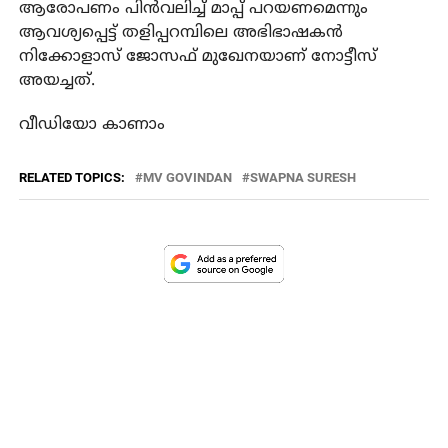
ആരോപണം പിന്‍വലിച്ച് മാപ്പ് പറയണമെന്നും
ആവശ്യപ്പെട്ട് തളിപ്പറമ്പിലെ അഭിഭാഷകന്‍
നിക്കോളാസ് ജോസഫ് മുഖേനയാണ് നോട്ടീസ്
അയച്ചത്.
വീഡിയോ കാണാം
RELATED TOPICS:
MV GOVINDAN
SWAPNA SURESH