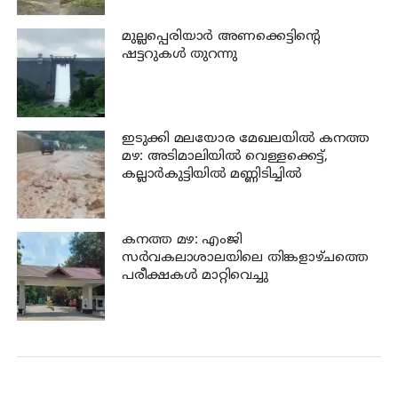
മുല്ലപ്പെരിയാര്‍ അണക്കെട്ടിന്റെ
ഷട്ടറുകള്‍ തുറന്നു
ഇടുക്കി മലയോര മേഖലയിൽ കനത്ത
മഴ: അടിമാലിയിൽ വെള്ളക്കെട്ട്,
കല്ലാർകുട്ടിയിൽ മണ്ണിടിച്ചിൽ
കനത്ത മഴ: എംജി
സർവകലാശാലയിലെ തിങ്കളാഴ്ചത്തെ
പരീക്ഷകൾ മാറ്റിവെച്ചു