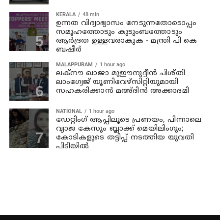
KERALA
48 min
ഉന്നത വിദ്യാഭ്യാസം നേടുന്നതോടൊപ്പം
സമൂഹത്തോടും കുടുംബത്തോടും
ആര്‍ദ്രത ഉള്ളവരാകുക - മന്ത്രി പി കെ
ബഷീര്‍
MALAPPURAM
1 hour ago
ലക്‌നൗ ഖാജാ മുഈനുദ്ദീന്‍ ചിശ്തി
ലാംഗ്വേജ് യൂണിവേഴ്‌സിറ്റിയുമായി
സഹകരിക്കാന്‍ മഅ്ദിന്‍ അക്കാദമി
NATIONAL
1 hour ago
ഡേറ്റിംഗ് ആപ്പിലൂടെ പ്രണയം, പിന്നാലെ
വ്യാജ കേസും ബ്ലാക്ക് മെയിലിംഗും;
കോടികളുടെ തട്ടിപ്പ് നടത്തിയ യുവതി
പിടിയിൽ