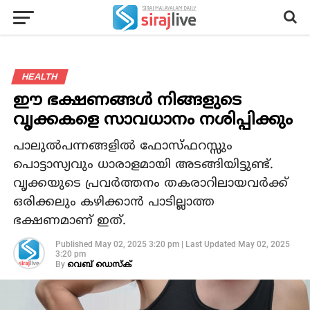
HEALTH
ഈ ഭക്ഷണങ്ങൾ നിങ്ങളുടെ
വൃക്കകളെ സാവധാനം നശിപ്പിക്കും
പാലുൽപന്നങ്ങളിൽ ഫോസ്ഫറസ്സും
പൊട്ടാസ്യവും ധാരാളമായി അടങ്ങിയിട്ടുണ്ട്.
വൃക്കയുടെ പ്രവർത്തനം തകരാറിലായവർക്ക്
ഒരിക്കലും കഴിക്കാൻ പാടില്ലാത്ത
ഭക്ഷണമാണ് ഇത്.
Published
May 02, 2025 3:20 pm
|
Last Updated
May 02, 2025
3:20 pm
By
വെബ് ഡെസ്‌ക്