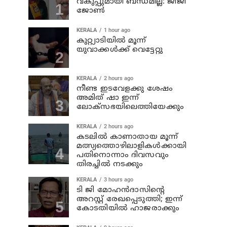
വകുപ്പുമായി ബന്ധമില്ല: ജിജി
ജോണ്‍
KERALA
1 hour ago
കുറ്റ്യാടിയില്‍ മൂന്ന്
യുവാക്കള്‍ക്ക് വെട്ടേറ്റു
KERALA
2 hours ago
നീണ്ട ഇടവേളക്കു ശേഷം
അമിത് ഷാ ഇന്ന്
ലോക്‌സഭയിലെത്തിയേക്കും
KERALA
2 hours ago
കടലില്‍ കാണാതായ മൂന്ന്
മത്സ്യത്തൊഴിലാളികള്‍ക്കായി
പതിനൊന്നാം ദിവസവും
തിരച്ചില്‍ നടക്കും
KERALA
3 hours ago
ടി ജി മോഹന്‍ദാസിന്റെ
അറസ്റ്റ് രേഖപ്പെടുത്തി; ഇന്ന്
കോടതിയില്‍ ഹാജരാക്കും