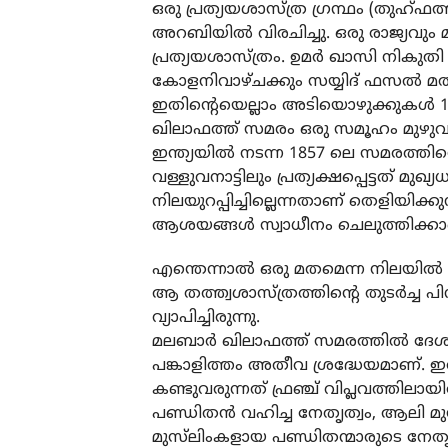
ഒരു പ്രത്യയശാസ്ത്ര ഗ്രന്ഥം (തുഹ്
അറബിയിൽ വിരചിച്ചു. ഒരു രാജ്യവും മ
പ്രത്യയശാസ്ത്രം. ഉമർ ഖാസി നികുത
കോളനിവാഴ്ചക്കും സയ്യിദ് ഫസൽ മ
ഇതിന്റെയെല്ലാം അടിയൊഴുക്കുകൾ 192
ഖിലാഫത്ത് സമരം ഒരു സമൂഹം മുഴു
ഇന്ത്യയിൽ നടന്ന 1857 ലെ സമരത്തിന
വള്ളുവനാട്ടിലും പ്രത്യക്ഷപ്പെട്ടത
നിലയുറപ്പിച്ചില്ലെന്നതാണ് തെളിയിക
ആശയങ്ങൾ സ്വാധീനം ചെലുത്തിക്ക
എന്തെന്നാൽ ഒരു മതമെന്ന നിലയിൽ ഇ
ആ തത്ത്വശാസ്ത്രത്തിന്റെ തുടർച്ച പ
വ്യാപിച്ചിരുന്നു.
മലബാർ ഖിലാഫത്ത് സമരത്തിൽ ദേശസ്
പങ്കാളിത്തം അതീവ ശ്രദ്ധേയമാണ്. ഇത
കണ്ടുവരുന്നത് ഫ്രഞ്ച് വിപ്ലവത്തിലായിര
പണ്ഡിതൻ വഹിച്ച നേതൃത്വം, ആലി മുസ്
മുസ്‌ലിംകളായ പണ്ഡിതന്മാരുടെ നേതൃത