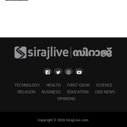
TECHNOLOGY
HEALTH
FIRST GEAR
SCIENCE
RELIGION
BUSINESS
EDUCATION
ODD NEWS
OPINIONS
Copyright © 2026 SirajLive.com.