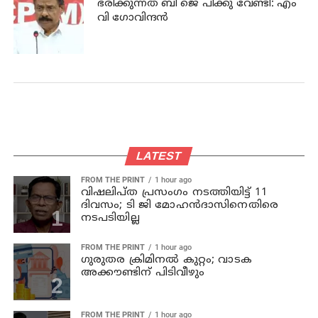
ഭരിക്കുന്നത് ബി ജെ പിക്കു വേണ്ടി: എം
വി ഗോവിന്ദന്‍
LATEST
FROM THE PRINT
1 hour ago
വിഷലിപ്ത പ്രസംഗം നടത്തിയിട്ട് 11
ദിവസം; ടി ജി മോഹൻദാസിനെതിരെ
നടപടിയില്ല
FROM THE PRINT
1 hour ago
ഗുരുതര ക്രിമിനൽ കുറ്റം; വാടക
അക്കൗണ്ടിന് പിടിവീഴും
FROM THE PRINT
1 hour ago