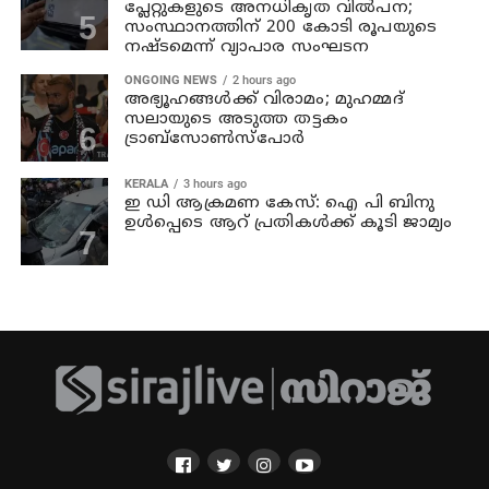
പ്ലേറ്റുകളുടെ അനധികൃത വില്‍പന;
സംസ്ഥാനത്തിന് 200 കോടി രൂപയുടെ
നഷ്ടമെന്ന് വ്യാപാര സംഘടന
ONGOING NEWS
2 hours ago
അഭ്യൂഹങ്ങള്‍ക്ക് വിരാമം; മുഹമ്മദ്
സലായുടെ അടുത്ത തട്ടകം
ട്രാബ്സോണ്‍സ്പോര്‍
KERALA
3 hours ago
ഇ ഡി ആക്രമണ കേസ്: ഐ പി ബിനു
ഉള്‍പ്പെടെ ആറ്‌ പ്രതികള്‍ക്ക് കൂടി ജാമ്യം