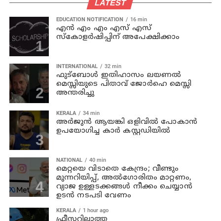
LATEST
EDUCATION NOTIFICATION
16 min
എൻ എം എം എസ് എസ്
സ്കോളർഷിപ്പിന് അപേക്ഷിക്കാം
INTERNATIONAL
32 min
ഫുട്ബോൾ ഇതിഹാസം ലയണൽ
മെസ്സിയുടെ പിതാവ് ജോർഹെ മെസ്സി
അന്തരിച്ചു
KERALA
34 min
അര്‍ജുന്‍ ആയങ്കി ഒളിവില്‍ പോകാന്‍
ഉപയോഗിച്ച കാര്‍ കസ്റ്റഡിയില്‍
NATIONAL
40 min
മെറ്റയെ വിടാതെ കേന്ദ്രം; വീണ്ടും
മുന്നറിയിപ്പ്, അൽഗോരിതം മാറ്റണം,
വ്യാജ ഉള്ളടക്കങ്ങൾ നീക്കം ചെയ്യാൻ
ഉടൻ നടപടി വേണം
KERALA
1 hour ago
ഫ്രീസറില്ലാത്ത