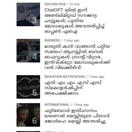
EDITORS PICK
51 min
ChatGPT യിൽ ഇനി
അൺലിമിറ്റഡ് സൗജന്യ
ചാറ്റുകൾ; പുതിയ
മോഡലുകൾ അവതരിപ്പിച്ച്
ഓപ്പൺ എഐ
BUSINESS
1 hour ago
മാരുതി കാർ വാങ്ങാൻ പറ്റിയ
സമയം! ആഗസ്റ്റിൽ ബമ്പർ
ഓഫറുകൾ: ഗ്രാന്റ് വിറ്റാര,
ഇൻവിക്റ്റോ മോഡലുകൾക്ക്
വൻ വിലക്കിഴിവ്!
EDUCATION NOTIFICATION
1 hour ago
എൻ എം എം എസ് എസ്
സ്കോളർഷിപ്പിന്
അപേക്ഷിക്കാം
INTERNATIONAL
1 hour ago
ഫുട്ബോൾ ഇതിഹാസം
ലയണൽ മെസ്സിയുടെ പിതാവ്
ജോർഹെ മെസ്സി അന്തരിച്ചു