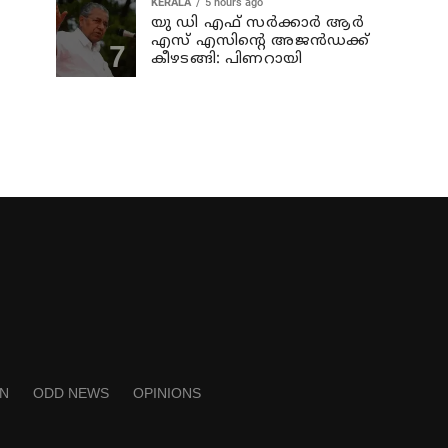
KERALA
5 hours ago
യു ഡി എഫ് സര്‍ക്കാര്‍ ആര്‍
എസ് എസിന്റെ അജന്‍ഡക്ക്‌
കീഴടങ്ങി: പിണറായി
N
ODD NEWS
OPINIONS