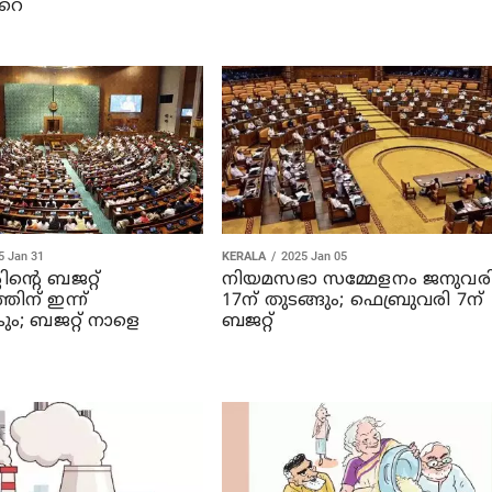
റെ
5 Jan 31
KERALA
2025 Jan 05
ിന്റെ ബജറ്റ്
നിയമസഭാ സമ്മേളനം ജനുവര
തിന് ഇന്ന്
17ന് തുടങ്ങും; ഫെബ്രുവരി 7ന്
ും; ബജറ്റ് നാളെ
ബജറ്റ്