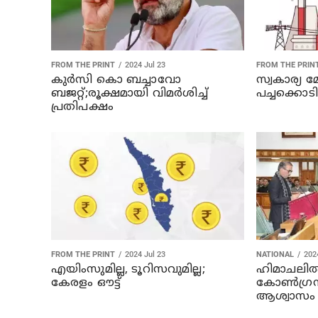
FROM THE PRINT
2024 Jul 23
FROM THE PRIN
കുർസി കൊ ബച്ചാവോ
സ്വകാര്യ
ബജറ്റ്;രൂക്ഷമായി വിമർശിച്ച്
പച്ചക്കൊടി
പ്രതിപക്ഷം
FROM THE PRINT
2024 Jul 23
NATIONAL
202
എയിംസുമില്ല, ടൂറിസവുമില്ല;
ഹിമാചലില്
കേരളം ഔട്ട്
കോണ്‍ഗ്ര
ആശ്വാസം