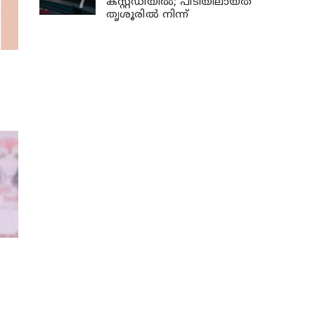
കസ്റ്റഡിയില്‍; പിടിയിലായത്
തൃശൂരില്‍ നിന്ന്