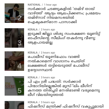
NATIONAL
1 hour ago
സര്‍ക്കാര്‍ ചടങ്ങുകളില്‍ 'തമിഴ് തായ്
വാഴ്ത്ത്' ആദ്യം ആലപിക്കണം; പ്രമേയം
തമിഴ്നാട് നിയമസഭയില്‍
ഐക്യകണ്‌ഠേന പാസാക്കി
KERALA
2 hours ago
ഇടുക്കി ജില്ലാ ശിശു സംരക്ഷണ യൂണിറ്റ്
ഓഫീസിന്റെ സീലിംഗ് തകര്‍ന്നു വീണു;
ആളപായമില്ല
KERALA
2 hours ago
പോലീസ് യൂണിഫോം വാങ്ങി
നല്‍കാമെന്ന് വാഗ്ദാനം ചെയ്ത്
ലക്ഷങ്ങള്‍ തട്ടിയെടുത്ത് പോലീസ്
ഉദ്യോഗസ്ഥന്‍
KERALA
3 hours ago
പി എം ശ്രീ പദ്ധതി: സര്‍ക്കാര്‍
പിന്മാറിയില്ലെങ്കില്‍ മുസ്്‌ലിം ലീഗിന്
കനത്ത തിരിച്ചടി നേരിടേണ്ടി വരുമെന്നു
ലീഗ് വിലയിരുത്തല്‍
KERALA
3 hours ago
ഫിഷറീസ് മന്ത്രിക്ക് ഫിഷറീസ് വകുപ്പുമായി