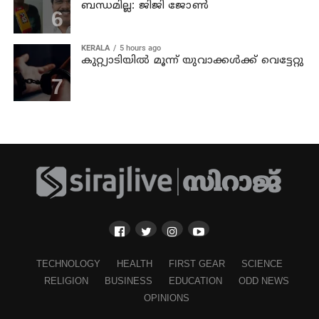
ബന്ധമില്ല: ജിജി ജോണ്‍
KERALA
5 hours ago
കുറ്റ്യാടിയില്‍ മൂന്ന് യുവാക്കള്‍ക്ക് വെട്ടേറ്റു
TECHNOLOGY
HEALTH
FIRST GEAR
SCIENCE
RELIGION
BUSINESS
EDUCATION
ODD NEWS
OPINIONS