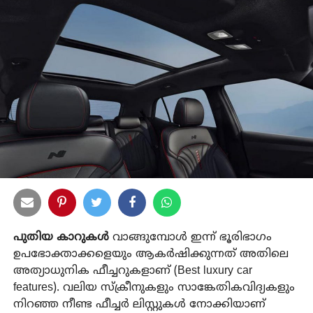
പുതിയ കാറുകൾ
വാങ്ങുമ്പോൾ ഇന്ന് ഭൂരിഭാഗം
ഉപഭോക്താക്കളെയും ആകർഷിക്കുന്നത് അതിലെ
അത്യാധുനിക ഫീച്ചറുകളാണ് (Best luxury car
features). വലിയ സ്ക്രീനുകളും സാങ്കേതികവിദ്യകളും
നിറഞ്ഞ നീണ്ട ഫീച്ചർ ലിസ്റ്റുകൾ നോക്കിയാണ്