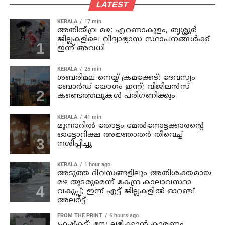
LATEST
KERALA
17 min
അതിതീവ്ര മഴ: എറണാകുളം, തൃശ്ശൂർ
ജില്ലകളിലെ വിദ്യാഭ്യാസ സ്ഥാപനങ്ങൾക്ക്
ഇന്ന് അവധി
KERALA
25 min
ശബരിമല നെയ്യ് ക്രമക്കേട്: ദേവസ്വം
ബോർഡ് യോഗം ഇന്ന്; വിജിലൻസ്
കണ്ടെത്തലുകൾ പരിഗണിക്കും
KERALA
41 min
മൂന്നാറില്‍ തോട്ടം മേല്‍നോട്ടക്കാരന്റെ
ഓട്ടോറിക്ഷ അജ്ഞാതര്‍ തീവെച്ച്
നശിപ്പിച്ചു
KERALA
1 hour ago
അടുത്ത ദിവസങ്ങളിലും അതിശക്തമായ
മഴ തുടരുമെന്ന് കേന്ദ്ര കാലാവസ്ഥാ
വകുപ്പ്; ഇന്ന് എട്ട് ജില്ലകളിൽ ഓറഞ്ച്
അലർട്ട്
FROM THE PRINT
6 hours ago
ഫ്രഷ്‌കട്ട്: സ്റ്റേ ലഭിക്കാന്‍ കാരണം