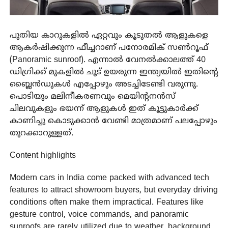
പുതിയ കാറുകളിൽ ഏറ്റവും കൂടുതൽ ആളുകളെ
ആകർഷിക്കുന്ന ഫീച്ചറാണ് പനോരമിക് സൺറൂഫ്
(Panoramic sunroof). എന്നാൽ വേനൽക്കാലത്ത് 40
ഡിഗ്രിക്ക് മുകളിൽ ചൂട് ഉയരുന്ന ഇന്ത്യയിൽ ഇതിന്റെ
ബ്ലൈൻഡുകൾ എപ്പോഴും അടച്ചിടേണ്ടി വരുന്നു.
പൊടിയും മലിനീകരണവും മെയിന്റനൻസ്
ചിലവുകളും ഭയന്ന് ആളുകൾ ഇത് കൂട്ടുകാർക്ക്
കാണിച്ചു കൊടുക്കാൻ വേണ്ടി മാത്രമാണ് പലപ്പോഴും
തുറക്കാറുള്ളത്.
Content highlights
Modern cars in India come packed with advanced tech
features to attract showroom buyers, but everyday driving
conditions often make them impractical. Features like
gesture control, voice commands, and panoramic
sunroofs are rarely utilized due to weather, background