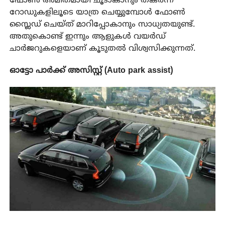
ഫോൺ അമിതമായി ചൂടാകാനും തകർന്ന
റോഡുകളിലൂടെ യാത്ര ചെയ്യുമ്പോൾ ഫോൺ
സ്ലൈഡ് ചെയ്ത് മാറിപ്പോകാനും സാധ്യതയുണ്ട്.
അതുകൊണ്ട് ഇന്നും ആളുകൾ വയർഡ്
ചാർജറുകളെയാണ് കൂടുതൽ വിശ്വസിക്കുന്നത്.
ഓട്ടോ പാർക്ക് അസിസ്റ്റ് (Auto park assist)