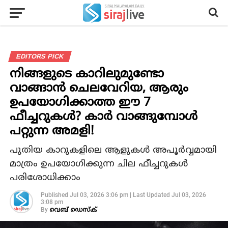
EDITORS PICK
നിങ്ങളുടെ കാറിലുമുണ്ടോ
വാങ്ങാൻ ചെലവേറിയ, ആരും
ഉപയോഗിക്കാത്ത ഈ 7
ഫീച്ചറുകൾ? കാർ വാങ്ങുമ്പോൾ
പറ്റുന്ന അമളി!
പുതിയ കാറുകളിലെ ആളുകൾ അപൂർവ്വമായി
മാത്രം ഉപയോഗിക്കുന്ന ചില ഫീച്ചറുകൾ
പരിശോധിക്കാം
Published
Jul 03, 2026 3:06 pm
|
Last Updated
Jul 03, 2026
3:08 pm
By
വെബ് ഡെസ്‌ക്