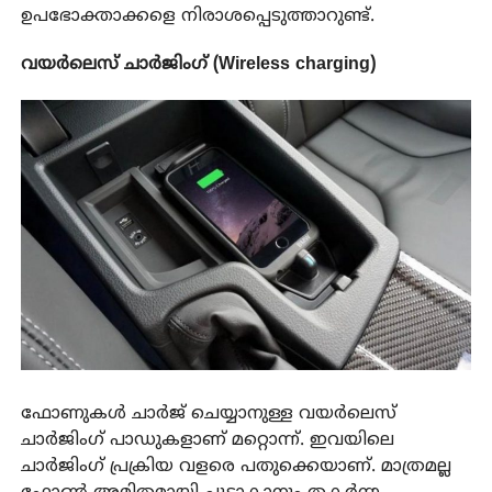
ഉപഭോക്താക്കളെ നിരാശപ്പെടുത്താറുണ്ട്.
വയർലെസ് ചാർജിംഗ് (Wireless charging)
ഫോണുകൾ ചാർജ് ചെയ്യാനുള്ള വയർലെസ്
ചാർജിംഗ് പാഡുകളാണ് മറ്റൊന്ന്. ഇവയിലെ
ചാർജിംഗ് പ്രക്രിയ വളരെ പതുക്കെയാണ്. മാത്രമല്ല