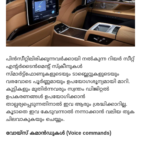
പിൻസീറ്റിലിരിക്കുന്നവർക്കായി നൽകുന്ന റിയർ സീറ്റ്
എന്റർടൈൻമെന്റ് സ്ക്രീനുകൾ
സ്മാർട്ട്ഫോണുകളുടെയും ടാബ്ലെറ്റുകളുടെയും
വരവോടെ പൂർണ്ണമായും ഉപയോഗശൂന്യമായി മാറി.
കുട്ടികളും മുതിർന്നവരും സ്വന്തം ഡിജിറ്റൽ
ഉപകരണങ്ങൾ ഉപയോഗിക്കാൻ
താല്പര്യപ്പെടുന്നതിനാൽ ഇവ ആരും ശ്രദ്ധിക്കാറില്ല.
കൂടാതെ ഇവ കേടുവന്നാൽ നന്നാക്കാൻ വലിയ തുക
ചിലവാകുകയും ചെയ്യും.
വോയ്സ് കമാൻഡുകൾ (Voice commands)