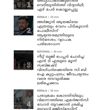
അധ്യാപകര്‍ക്കുനേരെ
വെടിയുതിർത്ത് വിദ്യാർഥി;
ഏഴ് പേര്‍ കൊല്ലപ്പെട്ടു
KERALA
20 min
അര്‍ജുന്‍ ആയങ്കിയെ
എത്രയും വേഗം പിടികൂടാന്‍
പോലീസിന്
ആഭ്യന്തരമന്ത്രിയുടെ
നിര്‍ദേശം; വ്യാപക
പരിശോധന
NATIONAL
40 min
നീറ്റ് യുജി പേപ്പർ ചോർച്ച:
എൻ ടി എയുടെ മൂന്ന്
സബ്ജക്ട്
വിദഗ്ദ്ധർക്കെതിരെ സി ബി
ഐ കുറ്റപത്രം; ജീവപര്യന്തം
വരെ തടവുശിക്ഷ
ലഭിച്ചേക്കാം
KERALA
58 min
പരാക്രമം കോടതിയിലും;
വിമാനത്തിലെ എമര്‍ജന്‍സി
ഡോര്‍ തുറക്കാന്‍ ശ്രമിച്ച
യുവാവ് മജിസ്ട്രേറ്റിന്