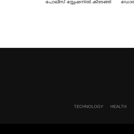
പോലീസ് സ്റ്റേഷനില്‍ കീഴടങ്ങി
ഡോര്‍ 
യുവാവ്
ജാമ്യപ
TECHNOLOGY
HEALTH