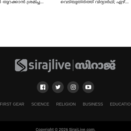
തുറക്കാന്‍ ശ്രമിച്ച
വെടിയുതിർത്ത് വിദ്യാർഥി; ഏഴ്
 മജിസ്ട്രേറ്റിന് മുന്നില്‍
പേര്‍ കൊല്ലപ്പെട്ടു
േപ്പര്‍ വലിച്ചുകീറി
FIRST GEAR
SCIENCE
RELIGION
BUSINESS
EDUCATIO
Copyright © 2026 SirajLive.com.