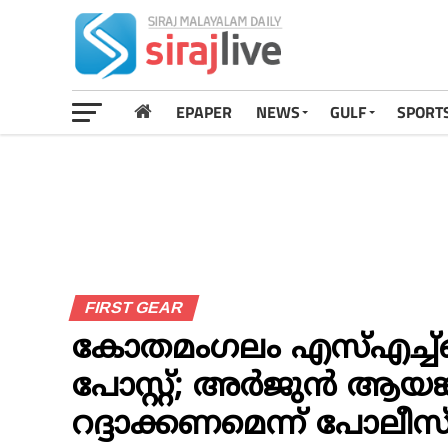
EPAPER
NEWS
GULF
SPORT
FIRST GEAR
കോതമംഗലം എസ്എച്ച്ഒ
പോസ്റ്റ്; അര്‍ജുന്‍ ആയങ
റദ്ദാക്കണമെന്ന് പോലീസ