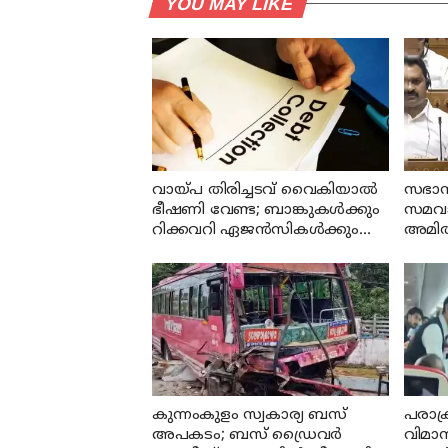
YOU MAY LIKE
വായ്പ തിരിച്ചടവ് വൈകിയാൽ
സഭാസ
ഭീഷണി വേണ്ട; ബാങ്കുകൾക്കും
സമവായ
റിക്കവറി ഏജൻസികൾക്കും
അമിത
കർശന നിയന്ത്രണങ്ങളുമായി
രാജ്
ആർ ബി ഐ
കുന്നംകുളം സ്വകാര്യ ബസ്
പരാക
അപകടം; ബസ് ഡ്രൈവര്‍
വിമാന